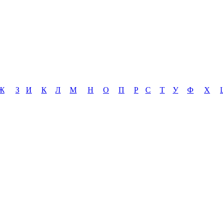
Ж
З
И
К
Л
М
Н
О
П
Р
С
Т
У
Ф
Х