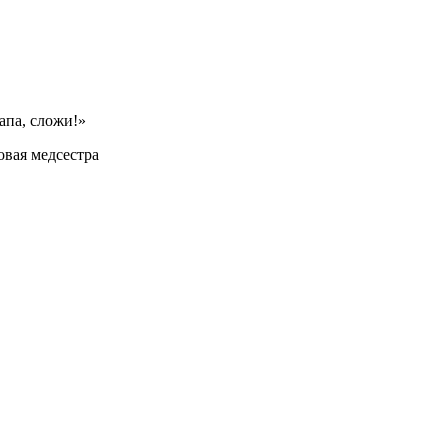
апа, сложи!»
овая медсестра