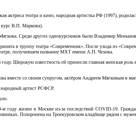
кая актриса театра и кино, народная артистка РФ (1997), родила
курс В.П. Маркова).
я Мягкова. Среди других однокурсников были Владимир Меньшо
принята в труппу театра «Современник». После ухода из «Соврем
 театре, получившем название МХТ имени А.П. Чехова.
 году. Широкую известность ей принесли главная женская роль
ва вместе со своим супругом, актёром Андреем Мягковым в мае 
р, народный артист РСФСР.
ыло.
 79-м году жизни в Москве из-за последствий COVID-19. Гражд
овниках. Похоронена на Троекуровском кладбище рядом с муже