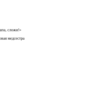
апа, сложи!»
овая медсестра