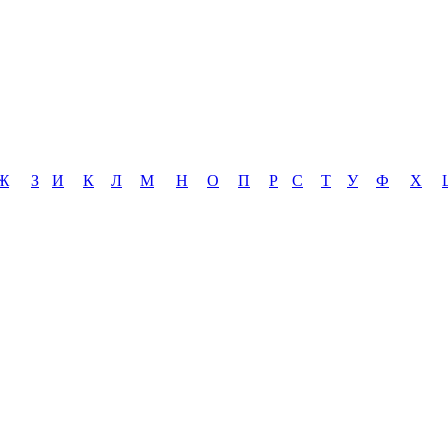
Ж
З
И
К
Л
М
Н
О
П
Р
С
Т
У
Ф
Х