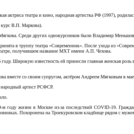
кая актриса театра и кино, народная артистка РФ (1997), родила
курс В.П. Маркова).
я Мягкова. Среди других однокурсников были Владимир Меньшо
принята в труппу театра «Современник». После ухода из «Соврем
 театре, получившем название МХТ имени А.П. Чехова.
 году. Широкую известность ей принесли главная женская роль
ва вместе со своим супругом, актёром Андреем Мягковым в мае 
р, народный артист РСФСР.
ыло.
 79-м году жизни в Москве из-за последствий COVID-19. Гражд
овниках. Похоронена на Троекуровском кладбище рядом с муже