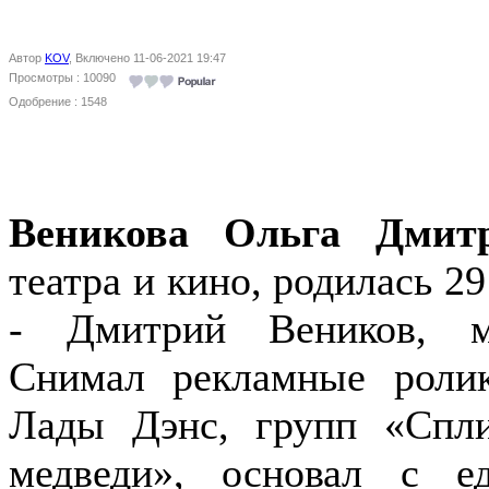
Автор
KOV
, Включено 11-06-2021 19:47
Просмотры : 10090
Одобрение : 1548
Веникова Ольга Дмит
театра и кино, родилась 2
- Дмитрий Веников, м
Снимал рекламные роли
Лады Дэнс, групп «Спл
медведи», основал с е