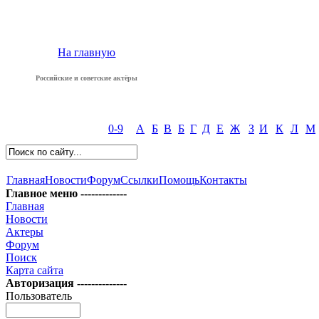
На главную
Российские и советские актёры
0-9
А
Б
В
Б
Г
Д
Е
Ж
З
И
К
Л
М
Главная
Новости
Форум
Ссылки
Помощь
Контакты
Главное меню -------------
Главная
Новости
Актеры
Форум
Поиск
Карта сайта
Авторизация --------------
Пользователь