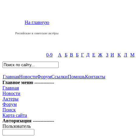
На главную
Российские и советские актёры
0-9
А
Б
В
Б
Г
Д
Е
Ж
З
И
К
Л
М
Главная
Новости
Форум
Ссылки
Помощь
Контакты
Главное меню -------------
Главная
Новости
Актеры
Форум
Поиск
Карта сайта
Авторизация --------------
Пользователь