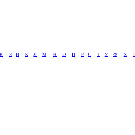
Ж
З
И
К
Л
М
Н
О
П
Р
С
Т
У
Ф
Х