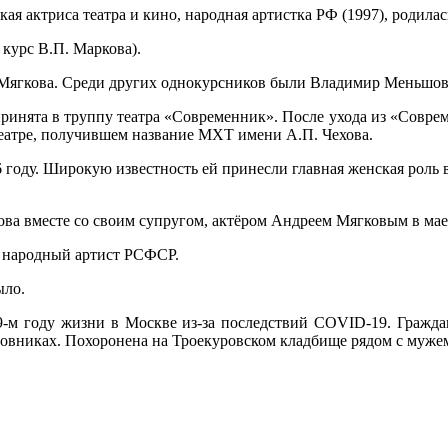
кая актриса театра и кино, народная артистка РФ (1997), родила
курс В.П. Маркова).
я Мягкова. Среди других однокурсников были Владимир Меньшо
принята в труппу театра «Современник». После ухода из «Соврем
 театре, получившем название МХТ имени А.П. Чехова.
 году. Широкую известность ей принесли главная женская роль
ва вместе со своим супругом, актёром Андреем Мягковым в мае 
р, народный артист РСФСР.
ыло.
 79-м году жизни в Москве из-за последствий COVID-19. Гражд
овниках. Похоронена на Троекуровском кладбище рядом с муже