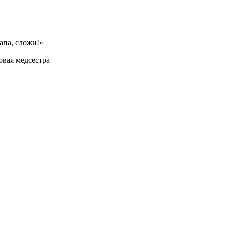
апа, сложи!»
овая медсестра