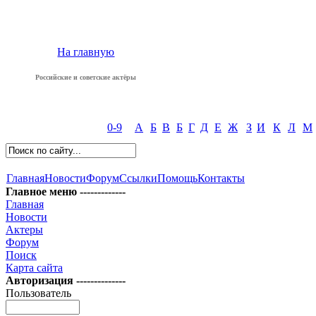
На главную
Российские и советские актёры
0-9
А
Б
В
Б
Г
Д
Е
Ж
З
И
К
Л
М
Главная
Новости
Форум
Ссылки
Помощь
Контакты
Главное меню -------------
Главная
Новости
Актеры
Форум
Поиск
Карта сайта
Авторизация --------------
Пользователь