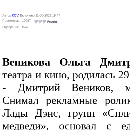
Автор
KOV
, Включено 11-06-2021 19:47
Просмотры : 10087
Одобрение : 1547
Веникова Ольга Дмит
театра и кино, родилась 2
- Дмитрий Веников, м
Снимал рекламные роли
Лады Дэнс, групп «Спл
медведи», основал с е