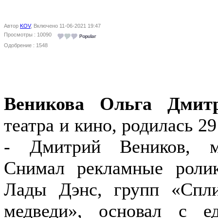
Автор
KOV
, Включено 11-06-2021 19:47
Просмотры : 10090
Одобрение : 1548
Веникова Ольга Дмит
театра и кино, родилась 2
- Дмитрий Веников, м
Снимал рекламные роли
Лады Дэнс, групп «Спл
медведи», основал с е