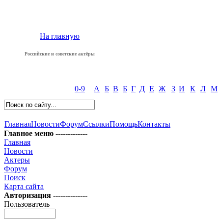
На главную
Российские и советские актёры
0-9
А
Б
В
Б
Г
Д
Е
Ж
З
И
К
Л
М
Главная
Новости
Форум
Ссылки
Помощь
Контакты
Главное меню -------------
Главная
Новости
Актеры
Форум
Поиск
Карта сайта
Авторизация --------------
Пользователь