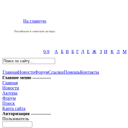
На главную
Российские и советские актёры
0-9
А
Б
В
Б
Г
Д
Е
Ж
З
И
К
Л
М
Главная
Новости
Форум
Ссылки
Помощь
Контакты
Главное меню -------------
Главная
Новости
Актеры
Форум
Поиск
Карта сайта
Авторизация --------------
Пользователь