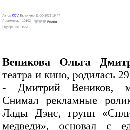
Автор
KOV
, Включено 11-06-2021 19:47
Просмотры : 10102
Одобрение : 1551
Веникова Ольга Дмит
театра и кино, родилась 2
- Дмитрий Веников, м
Снимал рекламные роли
Лады Дэнс, групп «Спл
медведи», основал с е