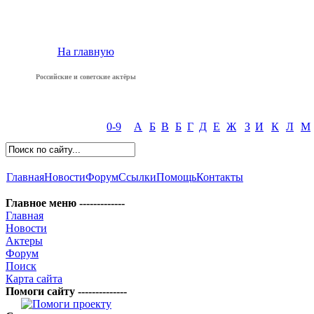
На главную
Российские и советские актёры
0-9
А
Б
В
Б
Г
Д
Е
Ж
З
И
К
Л
М
Главная
Новости
Форум
Ссылки
Помощь
Контакты
Главное меню -------------
Главная
Новости
Актеры
Форум
Поиск
Карта сайта
Помоги сайту --------------