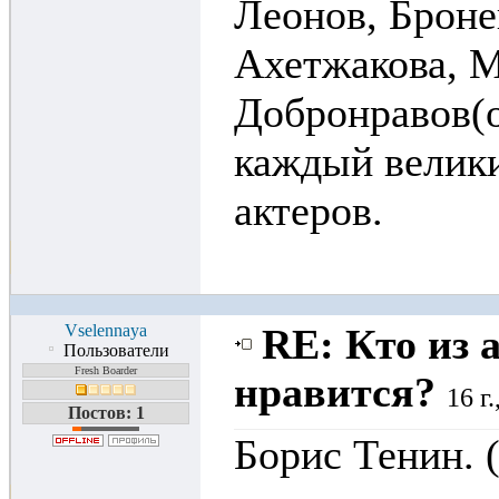
Леонов, Броне
Ахетжакова, 
Добронравов(о
каждый велики
актеров.
Vselennaya
RE: Кто из 
Пользователи
Fresh Boarder
нравится?
16 г
Постов: 1
Борис Тенин. 