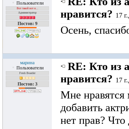
RE: Кто из 
Пользователи
Вот такой вот я...
нравится?
Администратор
17 г
Постов: 9
Осень, спасибо
марина
RE: Кто из 
Пользователи
Fresh Boarder
нравится?
17 г
Постов: 3
Мне нравятся 
добавить актри
нет прав? Что 