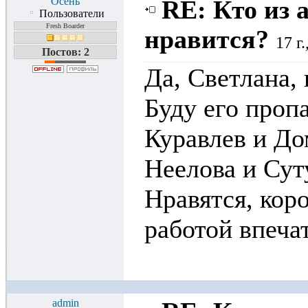
Осень
RE: Кто из 
Пользователи
Fresh Boarder
нравится?
17 г
Постов: 2
Да, Светлана, 
Буду его проп
Куравлев и До
Неелова и Сут
Нравятся, коро
работой впеча
admin