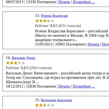
08/07/2013
|
13330 Посещения
|
Печать
|
Подробнее ...
13.
Резник Владислав
Рейтинг
3.5
/5 (632 голосов)
Резник Владислав Борисович – российский а
Школу он окончил в Москве. В 1994 году Владислав Резник окончил Санкт-Петербургскую государственную
академию театрального...
15/05/2013
|
16965 Посещения
|
Печать
|
Подр
14.
Васильев Денис
Рейтинг
3.2
/5 (294 голосов)
Васильев Денис Вячеславович – российский актер театра и кино, родился 1
Театр им. Спесивцева, где играл на протяжении трёх лет. В 2008 году Денис Васильев окончил ВТУ им М.С.
Щепкина (курс В....
18/12/2012
|
12838 Посещения
|
Печать
|
Подробнее ...
15.
Веденская Анастасия