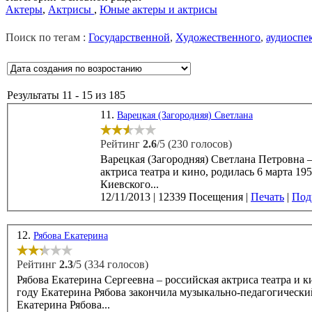
Актеры
,
Актрисы
,
Юные актеры и актрисы
Поиск по тегам :
Государственной
,
Художественного
,
аудиоспе
Результаты 11 - 15 из 185
11.
Варецкая (Загородняя) Светлана
Рейтинг
2.6
/5 (230 голосов)
Варецкая (Загородняя) Светлана Петровна –
актриса театра и кино, родилась 6 марта 1951 года. В 1973 году Светлана Варецкая окончила акт
Киевского...
12/11/2013
|
12339 Посещения
|
Печать
|
Подр
12.
Рябова Екатерина
Рейтинг
2.3
/5 (334 голосов)
Рябова Екатерина Сергеевна – российская актриса театра и кино,
году Екатерина Рябова закончила музыкально-педагогический колле
Екатерина Рябова...