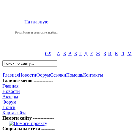
На главную
Российские и советские актёры
0-9
А
Б
В
Б
Г
Д
Е
Ж
З
И
К
Л
М
Главная
Новости
Форум
Ссылки
Помощь
Контакты
Главное меню -------------
Главная
Новости
Актеры
Форум
Поиск
Карта сайта
Помоги сайту --------------
Социальные сети ---------