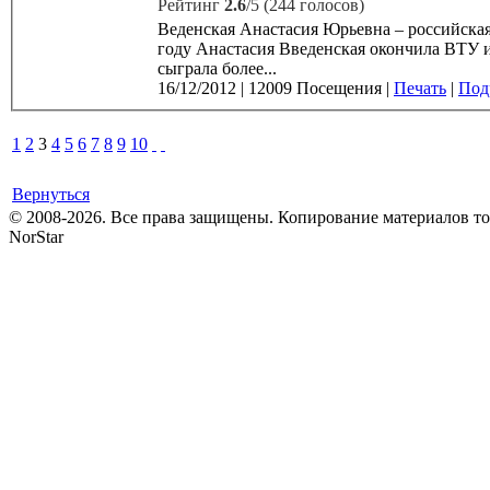
Рейтинг
2.6
/5 (244 голосов)
Веденская Анастасия Юрьевна – российская акт
году Анастасия Введенская окончила ВТУ им. Щукина (ку
сыграла более...
16/12/2012
|
12009 Посещения
|
Печать
|
Подр
1
2
3
4
5
6
7
8
9
10
Вернуться
© 2008-2026. Все права защищены. Копирование материалов т
NorStar