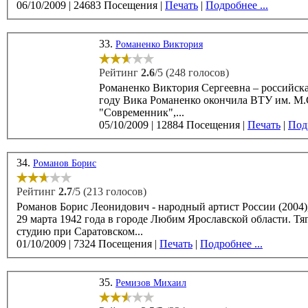
06/10/2009
|
24683 Посещения
|
Печать
|
Подробнее ...
33.
Романенко Виктория
Рейтинг
2.6
/5 (248 голосов)
Романенко Виктория Сергеевна – российская ак
году Вика Романенко окончила ВТУ им. М.С. Щепкина (кур
"Современник",...
05/10/2009
|
12884 Посещения
|
Печать
|
Подр
34.
Романов Борис
Рейтинг
2.7
/5 (213 голосов)
Романов Борис Леонидович - народный артист России (2004),
29 марта 1942 года в городе Любим Ярославской области. Тяга к перевоплощению привела его в театральную
студию при Саратовском...
01/10/2009
|
7324 Посещения
|
Печать
|
Подробнее ...
35.
Ремизов Михаил