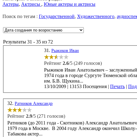
Актеры
,
Актрисы
,
Юные актеры и актрисы
Поиск по тегам :
Государственной
,
Художественного
,
аудиоспе
Результаты 31 - 35 из 72
31.
Рыжиков Иван
Рейтинг
2.6
/5 (249 голосов)
Рыжиков Иван Анатольевич – заслуженный а
1974 года в городе Сургуте Тюменской области. В 1996 году Иван Рыжиков окончил Высшее театральн
им. Б.В. Щукина...
13/10/2009
|
13153 Посещения
|
Печать
|
Подр
32.
Ратников Александр
Рейтинг
2.9
/5 (271 голосов)
Ратников (до 2011 года - Скотников) Александр Анатольевич 
1979 года в Москве. В 2004 году Александр окончил Школу-студию МХАТ (курс Е. Каменьковича). В Театре
Табакова актер...