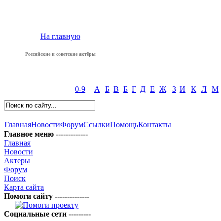
На главную
Российские и советские актёры
0-9
А
Б
В
Б
Г
Д
Е
Ж
З
И
К
Л
М
Главная
Новости
Форум
Ссылки
Помощь
Контакты
Главное меню -------------
Главная
Новости
Актеры
Форум
Поиск
Карта сайта
Помоги сайту --------------
Социальные сети ---------