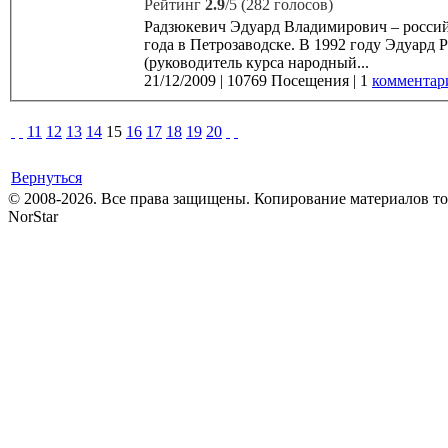
Рейтинг
2.9
/5 (282 голосов)
Радзюкевич Эдуард Владимирович – российс
года в Петрозаводске. В 1992 году Эдуард Радзюкевич окончил высшее театральное училище им. Щукина
(руководитель курса народный...
21/12/2009
|
10769 Посещения
|
1
комментар
11
12
13
14
15
16
17
18
19
20
Вернуться
© 2008-2026. Все права защищены. Копирование материалов т
NorStar