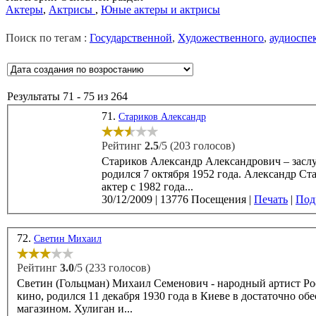
Актеры
,
Актрисы
,
Юные актеры и актрисы
Поиск по тегам :
Государственной
,
Художественного
,
аудиоспе
Результаты 71 - 75 из 264
71.
Стариков Александр
Рейтинг
2.5
/5 (203 голосов)
Стариков Александр Александрович – заслу
родился 7 октября 1952 года. Александр Стариков окончил ВТУ имени М.С. Щепкина и работал в МХАТе. В кино
актер с 1982 года...
30/12/2009
|
13776 Посещения
|
Печать
|
Подр
72.
Светин Михаил
Рейтинг
3.0
/5 (233 голосов)
Светин (Гольцман) Михаил Семенович - народный артист Росс
кино, родился 11 декабря 1930 года в Киеве в достаточно об
магазином. Хулиган и...