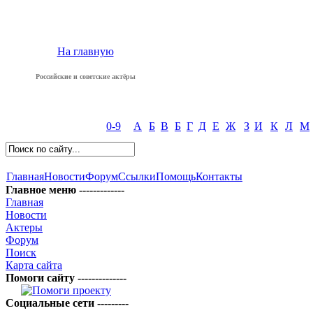
На главную
Российские и советские актёры
0-9
А
Б
В
Б
Г
Д
Е
Ж
З
И
К
Л
М
Главная
Новости
Форум
Ссылки
Помощь
Контакты
Главное меню -------------
Главная
Новости
Актеры
Форум
Поиск
Карта сайта
Помоги сайту --------------
Социальные сети ---------