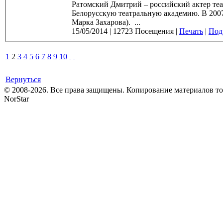
Ратомский Дмитрий – российский актер театра и ки
Белорусскую театральную академию. В 2007 году Дмитрий Ратомский окончил режиссёрский факультет РАТИ (курс
Марка Захарова). ...
15/05/2014
|
12723 Посещения
|
Печать
|
Подр
1
2
3
4
5
6
7
8
9
10
Вернуться
© 2008-2026. Все права защищены. Копирование материалов т
NorStar