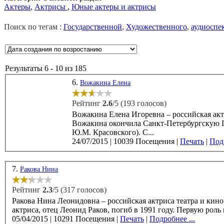
Актеры
,
Актрисы
,
Юные актеры и актрисы
Поиск по тегам :
Государственной
,
Художественного
,
аудиоспе
Результаты 6 - 10 из 185
6.
Вожакина Елена
Рейтинг
2.6
/5 (193 голосов)
Вожакина Елена Игоревна – российская актриса теат
Вожакина окончила Санкт-Петербургскую Г
Ю.М. Красовского). С...
24/07/2015
|
10039 Посещения
|
Печать
|
Подр
7.
Ракова Нина
Рейтинг
2.3
/5 (317 голосов)
Ракова Нина Леонидовна – российская актриса театра и кино,
актриса, отец Леонид 
05/04/2015
|
10291 Посещения
|
Печать
|
Подробнее ...