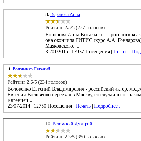
8.
Воронова Анна
Рейтинг
2.5
/5 (227 голосов)
Воронова Анна Витальевна – российская актриса 
она окончила ГИТИС (курс А.А. Гончарова). С 1992-го по 2003-й годы Анна Воронова работала в театре
Маяковского. ...
31/01/2015
|
13937 Посещения
|
Печать
|
Подр
9.
Воловенко Евгений
Рейтинг
2.6
/5 (234 голосов)
Воловенко Евгений Владимирович - российский актер, модель, р
Евгений Воловенко переехал в Москву, со случайного знаком
Евгенией...
23/07/2014
|
12750 Посещения
|
Печать
|
Подробнее ...
10.
Ратомский Дмитрий
Рейтинг
2.3
/5 (350 голосов)