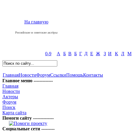
На главную
Российские и советские актёры
0-9
А
Б
В
Б
Г
Д
Е
Ж
З
И
К
Л
М
Главная
Новости
Форум
Ссылки
Помощь
Контакты
Главное меню -------------
Главная
Новости
Актеры
Форум
Поиск
Карта сайта
Помоги сайту --------------
Социальные сети ---------