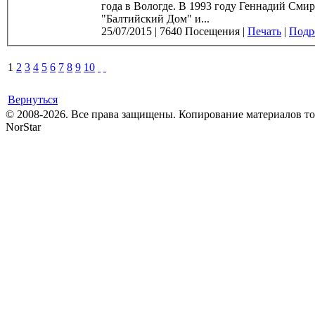
года в Вологде. В 1993 году Геннадий Смирнов окончил СПбГАТИ (педагог - Т.М. Абросимова), играл в театре
"Балтийский Дом" и...
25/07/2015
|
7640 Посещения
|
Печать
|
Подро
1
2
3
4
5
6
7
8
9
10
Вернуться
© 2008-2026. Все права защищены. Копирование материалов т
NorStar