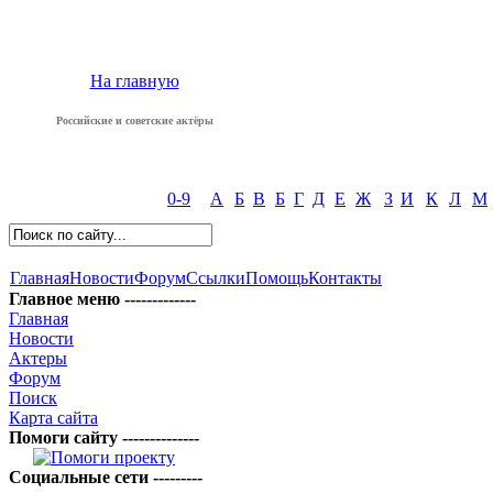
На главную
Российские и советские актёры
0-9
А
Б
В
Б
Г
Д
Е
Ж
З
И
К
Л
М
Главная
Новости
Форум
Ссылки
Помощь
Контакты
Главное меню -------------
Главная
Новости
Актеры
Форум
Поиск
Карта сайта
Помоги сайту --------------
Социальные сети ---------