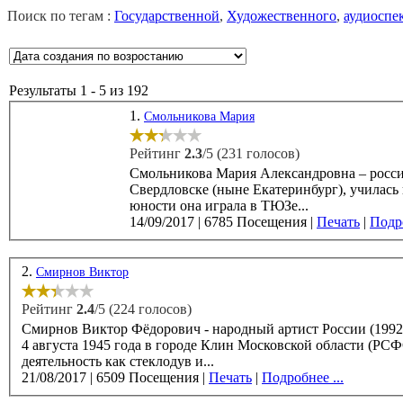
Поиск по тегам :
Государственной
,
Художественного
,
аудиоспе
Результаты 1 - 5 из 192
1.
Смольникова Мария
Рейтинг
2.3
/5 (231 голосов)
Смольникова Мария Александровна – российс
Свердловске (ныне Екатеринбург), училась в эксперим
юности она играла в ТЮЗе...
14/09/2017
|
6785 Посещения
|
Печать
|
Подро
2.
Смирнов Виктор
Рейтинг
2.4
/5 (224 голосов)
Смирнов Виктор Фёдорович - народный артист России (1992),
4 августа 1945 года в городе Клин Московской области (РСФСР, СССР). Виктор Смирнов начи
деятельность как стеклодув и...
21/08/2017
|
6509 Посещения
|
Печать
|
Подробнее ...