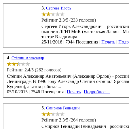
3.
Сергеев Игорь
Рейтинг
2.3
/5 (233 голосов)
Сергеев Игорь Александрович – российский киноак
окончил ЛГИТМиК (мастерская Ларисы Мале
театре Владимира...
25/11/2016
|
7944 Посещения
|
Печать
|
Подро
4.
Стёпин Александр
Рейтинг
2.4
/5 (262 голосов)
Стёпин Александр Анатольевич (Александр Орлов) – российск
Ленинграде. В 1996 году Александр Стёпин окончил Ярославский театральный институт (мастер-класс С.Ф.
Куценко), а затем работал...
05/10/2015
|
7546 Посещения
|
Печать
|
Подробнее ...
5.
Смирнов Геннадий
Рейтинг
2.3
/5 (264 голосов)
Смирнов Геннадий Геннадьевич - российский