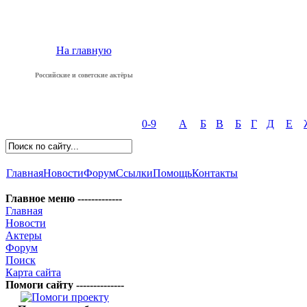
На главную
Российские и советские актёры
0-9
А
Б
В
Б
Г
Д
Е
Главная
Новости
Форум
Ссылки
Помощь
Контакты
Главное меню -------------
Главная
Новости
Актеры
Форум
Поиск
Карта сайта
Помоги сайту --------------