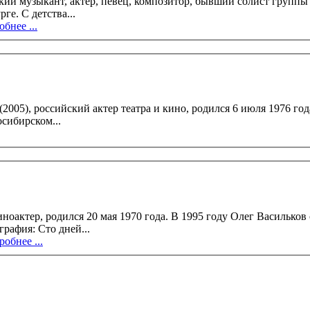
ий музыкант, актёр, певец, композитор, бывший солист группы 
родился 8 ноября 1981 года в городе Оренбурге. С детства...
бнее ...
сийский актер театра и кино, родился 6 июля 1976 года в Новосибирске.
сибирском...
Олег Васильков окончил ВГИК (мастерская С.А. Соловьёва). В кино актер с
1990 года сыграл более 100 ролей. Фильмография: Сто дней...
обнее ...