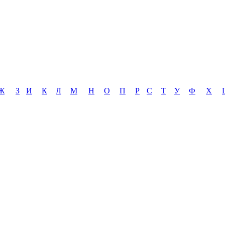
Ж
З
И
К
Л
М
Н
О
П
Р
С
Т
У
Ф
Х