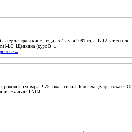
1987 года. В 12 лет он попал в Театр им. Спесивцева, где играл на протяжении трёх лет.
м М.С. Щепкина (курс В....
обнее ...
ря 1976 года в городе Бишкеке (Киргизская ССР). В 1998 году он окончил Москов
В 2002 году Олег Осипов окончил РАТИ...