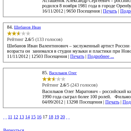
Асташёнок Александр Сергеевич – российск
16/11/2012
|
9650 Посещения
|
Печать
|
Подро
84.
Шибанов Иван
Рейтинг
2.6
/5 (133 голосов)
Шибанов Иван Валентинович – заслуженный артист России (2005), рос
возраста он занимался в студии музыки и пластики при Ново
11/11/2012
|
12503 Посещения
|
Печать
|
Подробнее ...
85.
Васильков Олег
Рейтинг
2.6
/5 (243 голосов)
Васильков Олег Маратович – российский киноактер, родился 20 мая 1970 года. В 1995 году 
04/09/2012
|
13298 Посещения
|
Печать
|
Подр
11
12
13
14
15
16
17
18
19
20
Вернуться