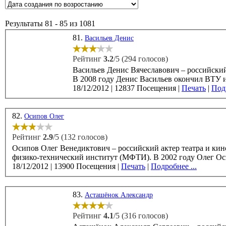
Результаты 81 - 85 из 1081
81.
Васильев Денис
Рейтинг
3.2
/5 (294 голосов)
Васильев Денис Вячеславович – российский актер театра и кино, родился 12 мая 
В 2008 году Денис Васильев окончил ВТУ и
18/12/2012
|
12837 Посещения
|
Печать
|
Подр
82.
Осипов Олег
Рейтинг
2.9
/5 (132 голосов)
Осипов Олег Венедиктович – российский актер театра и кино, родился 6 янва
физико-технический институт (МФТИ). 
18/12/2012
|
13900 Посещения
|
Печать
|
Подробнее ...
83.
Асташёнок Александр
Рейтинг
4.1
/5 (316 голосов)