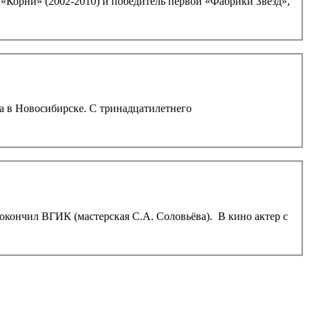
«Корни» (2002-2010) и победитель первой «Фабрики Звёзд»,
 С тринадцатилетнего