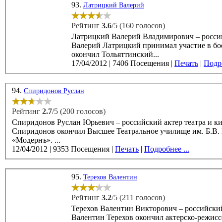
93.
Латрицкий Валерий
Рейтинг
3.6
/5 (160 голосов)
Латрицкий Валерий Владимирович – российс
Валерий Латрицкий принимал участие в боевых дей
окончил Тольяттинский...
17/04/2012
|
7406 Посещения
|
Печать
|
Подро
94.
Спиридонов Руслан
Рейтинг
2.7
/5 (200 голосов)
Спиридонов Руслан Юрьевич – российский актер театра и кино, родился 3
Спиридонов окончил Высшее Театральное училище им. Б.В. 
«Модернъ». ...
12/04/2012
|
9353 Посещения
|
Печать
|
Подробнее ...
95.
Терехов Валентин
Рейтинг
3.2
/5 (211 голосов)
Терехов Валентин Викторович – российский актер
Валентин Терехов окончил актерско-режиссерс