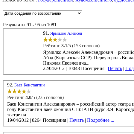
Результаты 91 - 95 из 1081
91.
Ярмилко Алексей
Рейтинг
3.1
/5 (153 голосов)
Ярмилко Алексей Александрович – российски
Абад (Киргизская ССР). Первую роль Вовки-Пестика он сыграл в 4 классе в детском театре под руководством
Николая Яковлевича...
22/04/2012
|
10048 Посещения
|
Печать
|
Подр
92.
Баев Константин
Рейтинг
4.0
/5 (235 голосов)
Баев Константин Александрович – российский актер театра и кин
году Константин Баев окончил СПбГАТИ (курс З.Я. Корогодского - В.Б. Пази). В 2007-
театре на...
19/04/2012
|
8264 Посещения
|
Печать
|
Подробнее ...