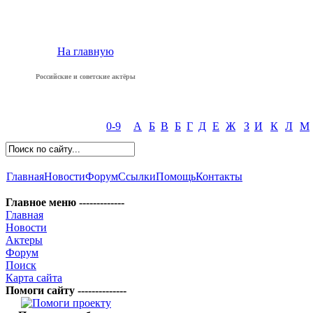
На главную
Российские и советские актёры
0-9
А
Б
В
Б
Г
Д
Е
Ж
З
И
К
Л
М
Главная
Новости
Форум
Ссылки
Помощь
Контакты
Главное меню -------------
Главная
Новости
Актеры
Форум
Поиск
Карта сайта
Помоги сайту --------------