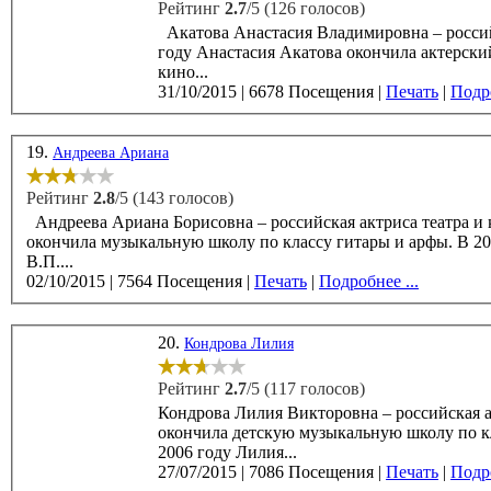
Рейтинг
2.7
/5 (126 голосов)
Акатова Анастасия Владимировна – российсккя
году Анастасия Акатова окончила актерский
кино...
31/10/2015
|
6678 Посещения
|
Печать
|
Подро
19.
Андреева Ариана
Рейтинг
2.8
/5 (143 голосов)
Андреева Ариана Борисовна – российская актриса театра и к
окончила музыкальную школу по классу гитары и арфы. В 2008 году Ариана Борисова окончила СПБГАТИ (курс
В.П....
02/10/2015
|
7564 Посещения
|
Печать
|
Подробнее ...
20.
Кондрова Лилия
Рейтинг
2.7
/5 (117 голосов)
Кондрова Лилия Викторовна – российская актр
окончила детскую музыкальную школу по кла
2006 году Лилия...
27/07/2015
|
7086 Посещения
|
Печать
|
Подро