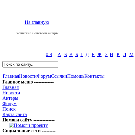
На главную
Российские и советские актёры
0-9
А
Б
В
Б
Г
Д
Е
Ж
З
И
К
Л
М
Главная
Новости
Форум
Ссылки
Помощь
Контакты
Главное меню -------------
Главная
Новости
Актеры
Форум
Поиск
Карта сайта
Помоги сайту --------------
Социальные сети ---------