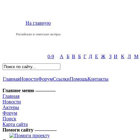
На главную
Российские и советские актёры
0-9
А
Б
В
Б
Г
Д
Е
Ж
З
И
К
Л
М
Главная
Новости
Форум
Ссылки
Помощь
Контакты
Главное меню -------------
Главная
Новости
Актеры
Форум
Поиск
Карта сайта
Помоги сайту --------------