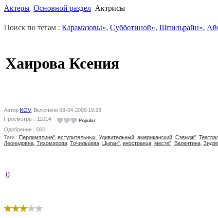
Актеры
Основной раздел
Актрисы
Поиск по тегам :
Карамазовы»
,
Субботиной»
,
Шпильрайн»
,
Ай
Хаирова Ксения
Автор
KOV
, Включено 08-04-2009 19:23
Просмотры : 11014
Одобрение : 593
Теги :
Перлимплина"
,
вступительных
,
Удивительный
,
американский
,
Сэвидж"
,
Театра
Леонидовна
,
Тихомирова
,
Точильцева
,
Цыган"
,
иностранца
,
месте"
,
Валентина
,
Зидзе
0