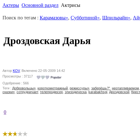
Актеры
Основной раздел
Актрисы
Поиск по тегам :
Карамазовы»
,
Субботиной»
,
Шпильрайн»
,
Ай
Дроздовская Дарья
Автор
KOV
, Включено 22-05-2009 14:42
Просмотры : 37117
Одобрение : 566
Теги :
Добровольцы»
,
короткометражный
,
режиссуры»
,
заберёшь?"
,
неотапливаемом
сказки»
,
сотрудничает
,
телепродюсер
,
эпизодическа
,
karabakhsgi
,
Дроздовской
,
Крес
0