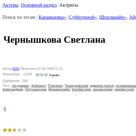
Актеры
Основной раздел
Актрисы
Поиск по тегам :
Карамазовы»
,
Субботиной»
,
Шпильрайн»
,
Ай
Чернышкова Светлана
Автор
KOV
, Включено 07-06-2009 12:11
Просмотры : 11226
Одобрение : 565
Теги :
государев»
,
Албанец»
,
Платина»
,
Троекуровском
,
администратор
,
познакомила
Александром
,
Петушинском
,
Фильмографи
,
блокбастере
,
киноактером
,
неизвестной
,
0