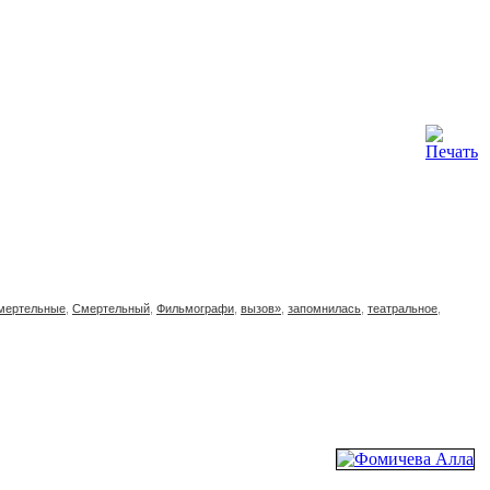
мертельные
,
Смертельный
,
Фильмографи
,
вызов»
,
запомнилась
,
театральное
,