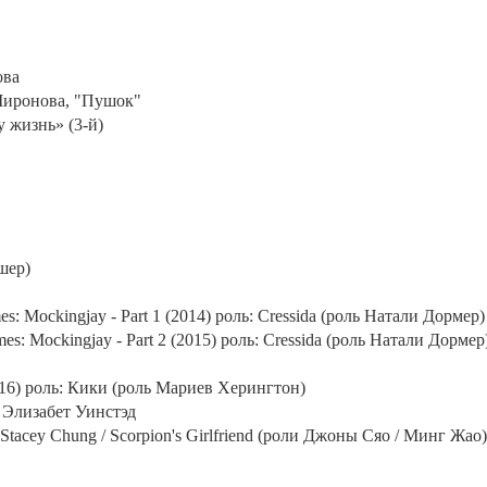
ова
 Миронова, "Пушок"
 жизнь» (3-й)
шер)
es: Mockingjay - Part 1 (2014)
роль
: Cressida (
роль
Натали
Дормер
)
mes: Mockingjay - Part 2 (2015)
роль
: Cressida (
роль
Натали
Дормер
016) роль: Кики (роль Мариев Херингтон)
 Элизабет Уинстэд
Stacey
Chung
/
Scorpion
'
s
Girlfriend
(роли Джоны Сяо / Минг Жао)