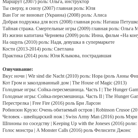
Маршрут (2007) роль: Ольга, инструктор
Ты сверху, я снизу (2007) главная роль: Юля
Ван Гог не виноват (Украина) (2008) роль: Алиса
Добрая подружка для всех (2008) главная роль: Наташа Петушк
Тайная стража. Смертельные игры (2009) главная роль: Ольга
Из жизни капитана Черняева (2009) роль: Инна, фильм «На кону
На ощупь (2010) роль: Надя, девушка в супермаркете
Кости (2013-2014) роль: Светлана
Практика (2014) роль: Юля Клыкова, пострадавшая
Озвучивание:
Вкус ночи |
Wir
sind
die
Nacht
(2010) роль: Нора (роль Анны Фи
Кот Гром и заколдованный дом | The House of Magic (2013)
Голодные игры: Сойка-пересмешница. Часть
I | The Hunger Gam
Голодные игры: Сойка-пересмешница. Часть
II | The Hunger Ga
Перестрелка | Free Fire (2016) роль Бри Ларсон
Робинзон Крузо: Очень обитаемый остров | Robinson Crusoe (2
Человек - швейцарский нож | Swiss Army Man (2016) роль Мэри
Шпионы по соседству |
Keeping
Up
with
the
Joneses
(2016) роли:
Голос монстра |
A
Monster
Calls
(2016) роль Фелисити Джонс