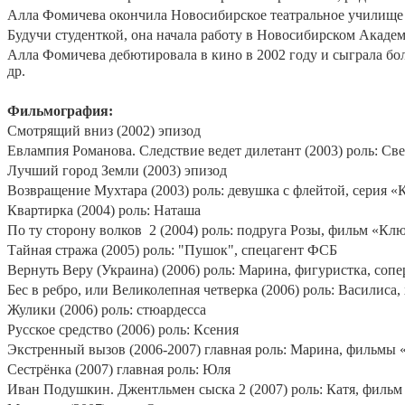
Алла Фомичева окончила Новосибирское театральное училище (
Будучи студенткой, она начала работу в Новосибирском Академи
Алла Фомичева дебютировала в кино в 2002 году и сыграла боле
др.
Фильмография:
Смотрящий вниз (2002) эпизод
Евлампия Романова. Следствие ведет дилетант (2003) роль: Све
Лучший город Земли (2003) эпизод
Возвращение Мухтара (2003) роль: девушка с флейтой, серия «
Квартирка (2004) роль: Наташа
По ту сторону волков
2 (2004) роль: подруга Розы, фильм «Клю
Тайная стража (2005) роль: "Пушок", спецагент ФСБ
Вернуть Веру (Украина) (2006) роль: Марина, фигуристка, соп
Бес в ребро, или Великолепная четверка (2006) роль: Василиса
Жулики (2006) роль: cтюардесса
Русское средство (2006) роль: Ксения
Экстренный вызов (2006-2007) главная роль: Марина, фильмы «
Сестрёнка (2007) главная роль: Юля
Иван Подушкин. Джентльмен сыска 2 (2007) роль: Катя, фильм 