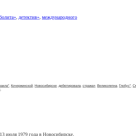
болита»
,
детектив»
,
международного
ракла"
,
Кочержинской
,
Новосибирске
,
дебютировала
,
стража»
,
Великолепна
,
Глобус"
,
С
й
,
 13 июля 1979 года в Новосибирске.