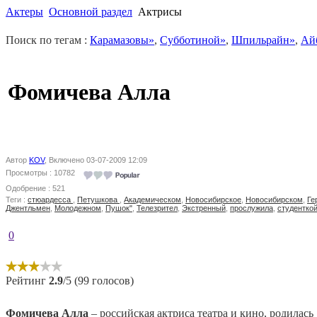
Актеры
Основной раздел
Актрисы
Поиск по тегам :
Карамазовы»
,
Субботиной»
,
Шпильрайн»
,
Ай
Фомичева Алла
Автор
KOV
, Включено 03-07-2009 12:09
Просмотры : 10782
Одобрение : 521
Теги :
cтюардесса
,
Петушкова
,
Академическом
,
Новосибирское
,
Новосибирском
,
Ге
Джентльмен
,
Молодежном
,
Пушок"
,
Телезрител
,
Экстренный
,
прослужила
,
студентко
0
Рейтинг
2.9
/5 (99 голосов)
Фомичева Алла
– российская актриса театра и кино, родилась