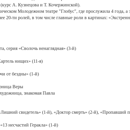
курс А. Кузнецова и Т. Кочержинской).
ческом Молодежном театре "Глобус", где прослужила 4 года, а з
е 20-ти ролей, в том числе главные роли в картинах: «Экстренн
та, серия «Сволочь ненаглядная» (3-й)
Картель нищих» (11-я)
чи от бездны» (1-й)
ерница Веры
, художница, знакомая Павла
Лишний свидетель» (1-й), «Доктор смерть» (2-й), «Пропавший п
«13 несчастий Геракла» (1-й)