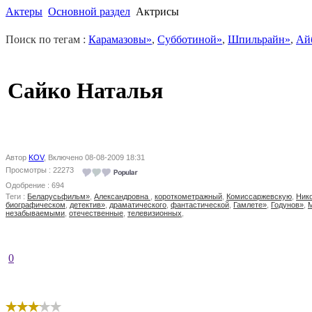
Актеры
Основной раздел
Актрисы
Поиск по тегам :
Карамазовы»
,
Субботиной»
,
Шпильрайн»
,
Ай
Сайко Наталья
Автор
KOV
, Включено 08-08-2009 18:31
Просмотры : 22273
Одобрение : 694
Теги :
Беларусьфильм»
,
Александровна
,
короткометражный
,
Комиссаржевскую
,
Ник
биографическом
,
детектив»
,
драматического
,
фантастической
,
Гамлете»
,
Годунов»
,
незабываемыми
,
отечественные
,
телевизионных
,
0