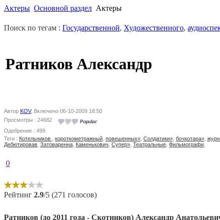
Актеры
Основной раздел
Актеры
Поиск по тегам :
Государственной
,
Художественного
,
аудиоспе
Ратников Александр
Автор
KOV
, Включено 06-10-2009 18:50
Просмотры : 24682
Одобрение : 499
Теги :
Котельников
,
короткометражный
,
повешенных»
,
Солдатики»
,
бочкотара»
,
журн
Дебютировав
,
Затоваренна
,
Каменькович
,
Супер»
,
Театральные
,
Фильмографи
,
0
Рейтинг
2.9
/5 (271 голосов)
Ратников (до 2011 года - Скотников) Александр Анатольеви