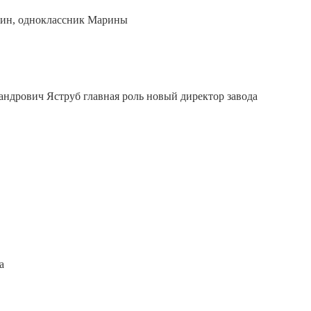
шин, одноклассник Марины
андрович Яструб главная роль новый директор завода
а