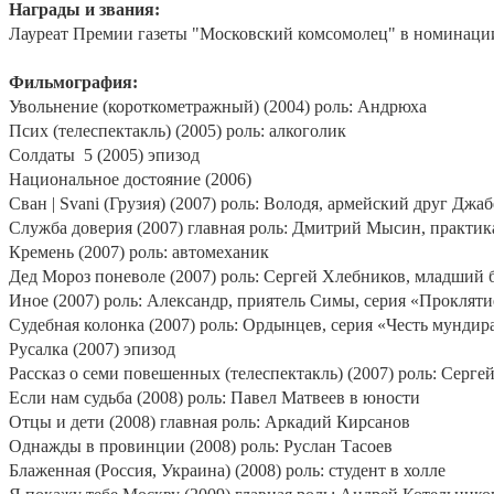
Награды и звания:
Лауреат Премии газеты "Московский комсомолец" в номинации 
Фильмография:
Увольнение (короткометражный) (2004) роль: Андрюха
Псих (телеспектакль) (2005) роль: алкоголик
Солдаты
5 (2005) эпизод
Национальное достояние (2006)
Сван | Svani (Грузия) (2007) роль: Володя, армейский друг Джаб
Служба доверия (2007) главная роль: Дмитрий Мысин, практика
Кремень (2007) роль: автомеханик
Дед Мороз поневоле (2007) роль: Сергей Хлебников, младший 
Иное (2007) роль: Александр, приятель Симы, серия «Проклятие
Судебная колонка (2007) роль: Ордынцев, серия «Честь мундира
Русалка (2007) эпизод
Рассказ о семи повешенных (телеспектакль) (2007) роль: Серге
Если нам судьба (2008) роль: Павел Матвеев в юности
Отцы и дети (2008) главная роль: Аркадий Кирсанов
Однажды в провинции (2008) роль: Руслан Тасоев
Блаженная (Россия, Украина) (2008) роль: студент в холле