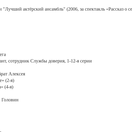
"Лучший актёрский ансамбль" (2006, за спектакль «Рассказ о с
ега
нт, сотрудник Службы доверия, 1-12-я серии
брат Алексея
» (2-я)
» (4-я)
й Головин