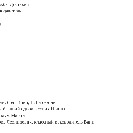
ужбы Доставки
подаватель
в
и, брат Вики, 1-3-й сезоны
др, бывший одноклассник Ирины
н, муж Марии
горь Леонидович, классный руководитель Вани