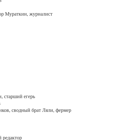
в
тор Мураткин, журналист
, старший егерь
в
ников, сводный брат Ляли, фермер
й редактор