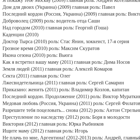
Я покажу тебе Москву (2009) главная роль: Андрей Котельнико
Дом для двоих (Украина) (2009) главная роль: Павел
Последний кордон (Россия, Украина) (2009) главная роль: Вик
Доброволец (2009) роль: водитель отца Саши
Над городом (2010) главная роль: Георгий (Гоша)
Каденции (2010)
Доктор Тырса (2010) роль: Стас Янин, хоккеист, 17-я серия
Грозное время (2010) роль: Максим Скуратов
Икона сезона (2010) роль: Вьюга
Как я встретил вашу маму (2011) главная роль: Дима Носов
Земля людей (2011) главная роль: Алексей Комаров
Секта (2011) главная роль: Олег
Лжесвидетельница (2011) главная роль: Сергей Самарин
Приказано: женить (2011) роль: Владимир Козлов, капитан
Последний кордон. Продолжение (2011) роль: Виктор Мураткин
Медовая любовь (Россия, Украина) (2011) роль: Сергей Филато
Разрешите тебя поцеловать... снова (2012) роль: Антон Стрель
Преступление по наследству (2012) роль: Боря в молодости
Виктория (2012) главная роль: Юрка Рыбников
Ищите маму (2012) главная роль: Игорь
Не плачь по мне, Аргентина! (2012-2013) роль: Андрей, главны