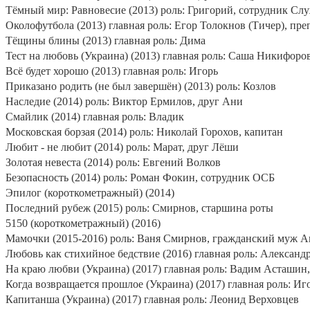
Тёмный мир: Равновесие (2013) роль: Григорий, сотрудник Сл
Околофутбола (2013) главная роль: Егор Толокнов (Тичер), пре
Тёщины блины (2013) главная роль: Дима
Тест на любовь (Украина) (2013) главная роль: Саша Никифоро
Всё будет хорошо (2013) главная роль: Игорь
Приказано родить (не был завершён) (2013) роль: Козлов
Наследие (2014) роль: Виктор Ермилов, друг Ани
Смайлик (2014) главная роль: Владик
Московская борзая (2014) роль: Николай Горохов, капитан
Любит - не любит (2014) роль: Марат, друг Лёши
Золотая невеста (2014) роль: Евгений Волков
Безопасность (2014) роль: Роман Фокин, сотрудник ОСБ
Эпилог (короткометражный) (2014)
Последний рубеж (2015) роль: Смирнов, старшина роты
5150 (короткометражный) (2016)
Мамочки (2015-2016) роль: Ваня Смирнов, гражданский муж Ан
Любовь как стихийное бедствие (2016) главная роль: Алексан
На краю любви (Украина) (2017) главная роль: Вадим Асташи
Когда возвращается прошлое (Украина) (2017) главная роль: И
Капитанша (Украина) (2017) главная роль: Леонид Верховцев