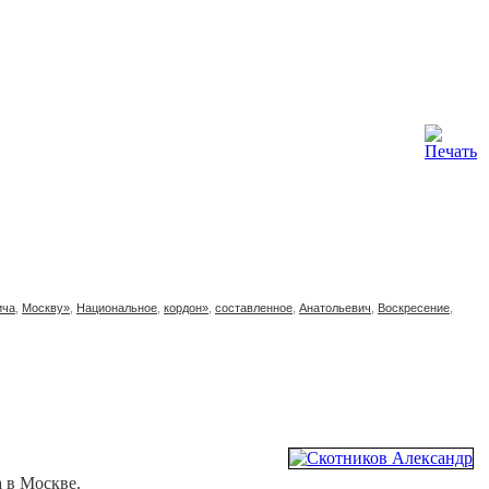
ича
,
Москву»
,
Национальное
,
кордон»
,
составленное
,
Анатольевич
,
Воскресение
,
а в Москве.