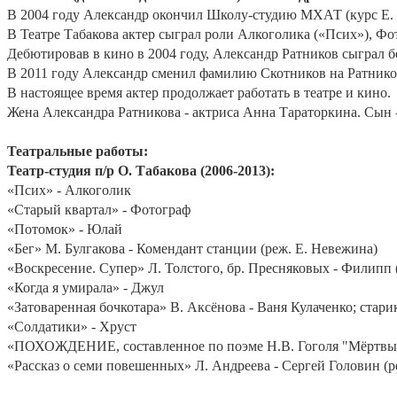
В 2004 году Александр окончил Школу-студию МХАТ (курс Е. 
В Театре Табакова актер сыграл роли Алкоголика («Псих»), Фот
Дебютировав в кино в 2004 году, Александр Ратников сыграл бо
В 2011 году Александр сменил фамилию Скотников на Ратнико
В настоящее время актер продолжает работать в театре и кино.
Жена Александра Ратникова - актриса Анна Тараторкина. Сын 
Театральные работы:
Театр-студия п/р О. Табакова (2006-2013):
«Псих» - Алкоголик
«Старый квартал» - Фотограф
«Потомок» - Юлай
«Бег» М. Булгакова - Комендант станции (реж. Е. Невежина)
«Воскресение. Супер» Л. Толстого, бр. Пресняковых - Филипп 
«Когда я умирала» - Джул
«Затоваренная бочкотара» В. Аксёнова - Ваня Кулаченко; стари
«Солдатики» - Хруст
«ПОХОЖДЕНИЕ, составленное по поэме Н.В. Гоголя "Мёртвые д
«Рассказ о семи повешенных» Л. Андреева - Сергей Головин (р