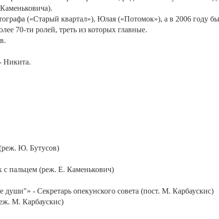
Каменьковича).
ографа («Старый квартал»), Юлая («Потомок»), а в 2006 году был
лее 70-ти ролей, треть из которых главные.
в.
- Никита.
(реж. Ю. Бутусов)
к с пальцем (реж. Е. Каменькович)
уши"» - Секретарь опекунского совета (пост. М. Карбаускис)
еж. М. Карбаускис)