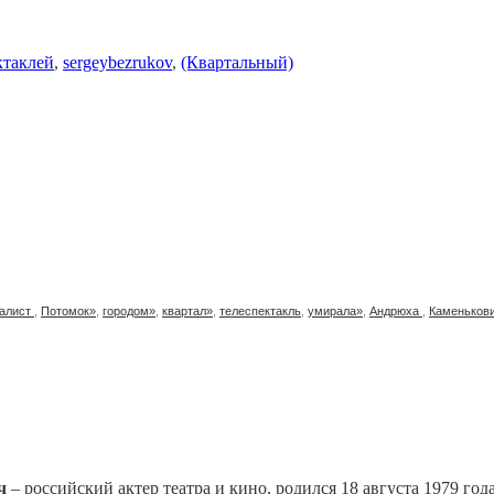
ктаклей
,
sergeybezrukov
,
(Квартальный)
алист
,
Потомок»
,
городом»
,
квартал»
,
телеспектакль
,
умирала»
,
Андрюха
,
Каменьков
ч
– российский актер театра и кино, родился 18 августа 1979 год