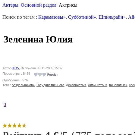
Актеры
Основной раздел
Актрисы
Поиск по тегам :
Карамазовы»
,
Субботиной»
,
Шпильрайн»
,
Ай
Зеленина Юлия
Автор
KOV
, Включено 09-11-2009 15:32
Просмотры : 8489
Одобрение : 576
Теги :
бездельников»
,
Государственного
,
Декабристы»
,
Ливингстон»
,
виноватые»
,
гос
0