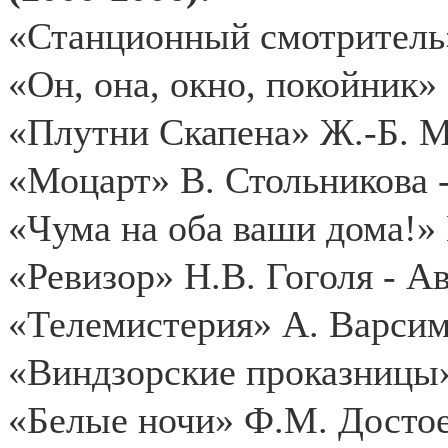
«Станционный смотритель
«Он, она, окно, покойник»
«Плутни Скапена» Ж.-Б. М
«Моцарт» В. Стольникова 
«Чума на оба ваши дома!» 
«Ревизор» Н.В. Гоголя - А
«Телемистерия» А. Варсим
«Виндзорские проказницы
«Белые ночи» Ф.М. Достое