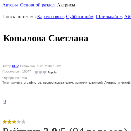
Актеры
Основной раздел
Актрисы
Поиск по тегам :
Карамазовы»
,
Субботиной»
,
Шпильрайн»
,
Ай
Копылова Светлана
Автор
KOV
, Включено 09-01-2010 19:02
Просмотры : 10347
Одобрение : 500
Теги :
кинематографистов
,
первооткрывателем
,
исполнительницей
,
Лингвистический
0