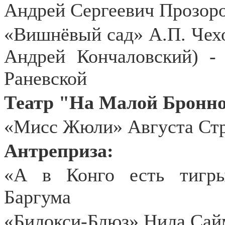
Андрей Сергеевич Прозор
«Вишнёвый сад» А.П. Чехо
Андрей Кончаловский) -
Раневской
Театр "На Малой Бронно
«Мисс Жюли» Августа Стр
Антреприза:
«А в Конго есть тигр
Баргума
«Билокси-Блюз» Нила Сай