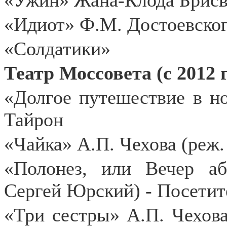
«Ужин» Жана-Клода Брисви
«Идиот» Ф.М. Достоевско
«Солдатики»
Театр Моссовета (с 2012 г
«Долгое путешествие в 
Тайрон
«Чайка» А.П. Чехова (реж.
«Полонез, или Вечер аб
Сергей Юрский) - Посетит
«Три сестры» А.П. Чехова