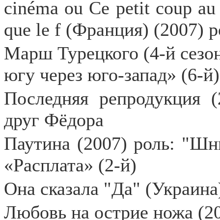
cin
é
ma
ou
Ce
petit
coup
au
que
le
f
(Франция) (2007) р
Марш Турецкого (4-й сезон
югу через юго-запад» (6-й)
Последняя репродукция (
друг Фёдора
Паутина (2007) роль: "Шн
«Расплата» (2-й)
Она сказала "Да" (Украина
Любовь на острие ножа (2