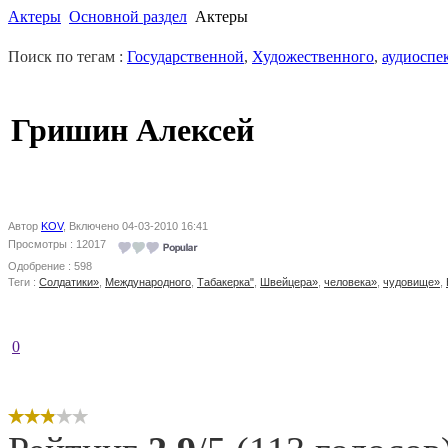
Актеры
Основной раздел
Актеры
Поиск по тегам :
Государственной
,
Художественного
,
аудиоспе
Гришин Алексей
Автор
KOV
, Включено 04-03-2010 16:41
Просмотры : 12017
Одобрение : 598
Теги :
Солдатики»
,
Международного
,
Табакерка"
,
Швейцера»
,
человека»
,
чудовище»
,
0