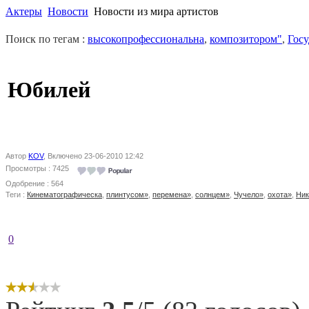
Актеры
Новости
Новости из мира артистов
Поиск по тегам :
высокопрофессиональна
,
композитором"
,
Гос
Юбилей
Автор
KOV
, Включено 23-06-2010 12:42
Просмотры : 7425
Одобрение : 564
Теги :
Кинематографическа
,
плинтусом»
,
перемена»
,
солнцем»
,
Чучело»
,
охота»
,
Ник
0