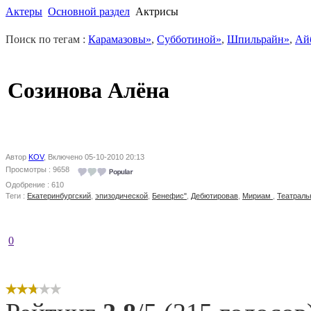
Актеры
Основной раздел
Актрисы
Поиск по тегам :
Карамазовы»
,
Субботиной»
,
Шпильрайн»
,
Ай
Созинова Алёна
Автор
KOV
, Включено 05-10-2010 20:13
Просмотры : 9658
Одобрение : 610
Теги :
Екатеринбургский
,
эпизодической
,
Бенефис"
,
Дебютировав
,
Мириам
,
Театраль
0