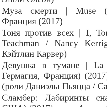
Муза смерти | Muse (И
Франция (2017)
Тоня против всех | I, T
Teachman / Nancy Kerri
Кэйтлин Карвер)
Девушка в тумане | La r
Гермагия, Франция) (2017) 
(роли Даниэлы Пьяцца / С
Сламбер: Лабиринты сна