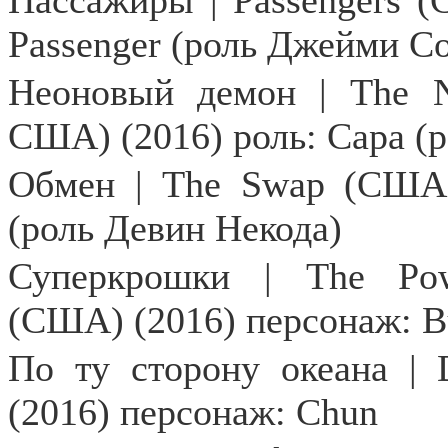
Пассажиры |
Passengers
(
Passenger
(роль Джейми С
Неоновый демон |
The
США) (2016) роль: Сара (
Обмен |
The
Swap
(США)
(роль Девин Некода)
Суперкрошки |
The
Po
(США) (2016) персонаж: B
По ту сторону океана | 
(2016) персонаж: Chun