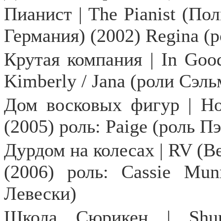
Пианист |
The
Pianist
(Пол
Германия) (2002)
Regina
(р
Крутая компания |
In
Goo
Kimberly
/
Jana
(роли Сэль
Дом восковых фигур | H
(2005) роль:
Paige
(роль Пэ
Дурдом на колесах | RV (
(2006) роль: Cassie M
Левески)
Школа Сюрикен |
Shu