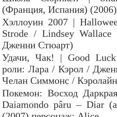
(Франция, Испания) (2006)
Хэллоуин 2007 |
Hallowe
Strode / Lindsey Wallace
Дженни Стюарт)
Удачи
,
Чак
!
|
Good
Luck
роли: Лара / Кэрол / Джен
Челан Симмонс / Кэролай
Покемон: Восход Даркрая 
Daiamondo pâru – Diar 
(2007) персонаж: Alice