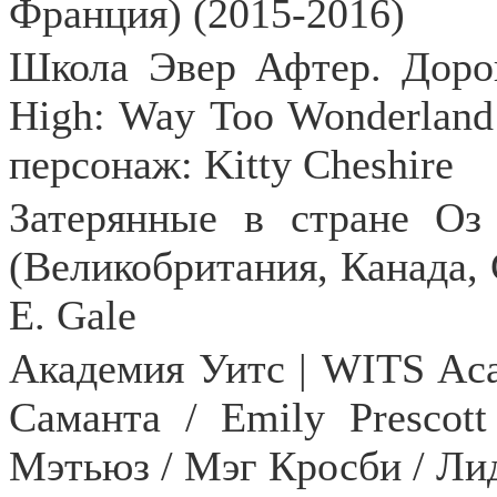
Франция) (2015-2016)
Школа Эвер Афтер. Доро
High
:
Way
Too
Wonderland
персонаж: Kitty Cheshire
Затерянные в стране О
(Великобритания, Канада,
E
.
Gale
Академия Уитс |
WITS
Ac
Саманта /
Emily
Prescott
Мэтьюз / Мэг Кросби / Л