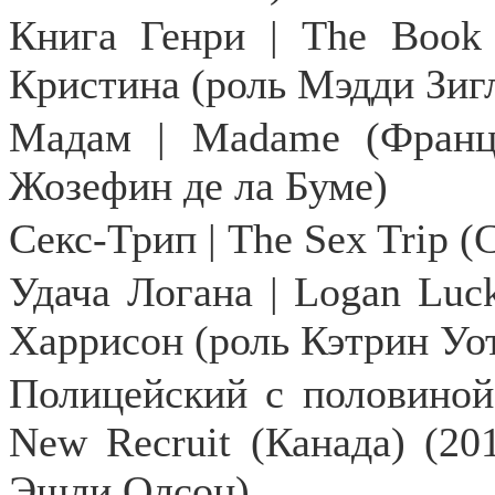
Книга Генри |
The
Book
Кристина (роль Мэдди Зиг
Мадам |
Madame
(Франц
Жозефин де ла Буме)
Секс
-
Трип
| The Sex Trip (
Удача Логана |
Logan
Luc
Харрисон (роль Кэтрин Уо
Полицейский с половиной:
New Recruit (Канада) (20
Эшли Олсон)