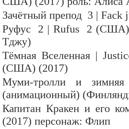
США) (2017) роль: Алиса 
Зачётный препод
3 | Fack
Руфус
2 | Rufus
2 (США) 
Тджу)
Тёмная Вселенная |
Justic
(США) (2017)
Муми-тролли и зимняя 
(анимационный) (Финлянди
Капитан Кракен и его ко
(2017) персонаж: Флип