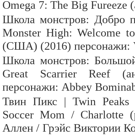
Omega 7: The Big Fureeze (
Школа
монстров
:
Добро
Monster High: Welcome to
(
США
) (2016)
персонажи
:
Школа монстров: Большо
Great
Scarrier
Reef
(ан
персонажи:
Abbey
Bominab
Твин Пикс |
Twin
Peaks
Soccer
Mom
/
Charlotte
Аллен / Грэйс Виктории Ко