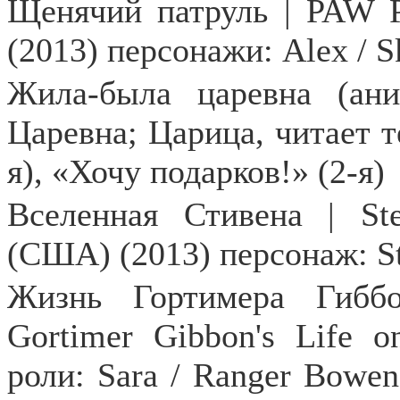
Щенячий патруль | PAW P
(2013) персонажи: Alex / S
Жила-была царевна (ани
Царевна; Царица, читает те
я), «Хочу подарков!» (2-я)
Вселенная Стивена |
St
(США) (2013) персонаж:
S
Жизнь Гортимера Гибб
Gortimer
Gibbon
'
s
Life
o
роли:
Sara
/
Ranger
Bowen