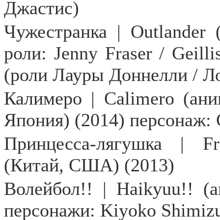
Джастис)
Чужестранка |
Outlander
роли:
Jenny
Fraser
/
Geilli
(роли Лауры Доннелли / Л
Калимеро | Calimero (ан
Япония) (2014) персонаж: 
Принцесса-лягушка |
F
(Китай, США) (2013)
Волейбол
!! | Haikyuu!!
(
персонажи:
Kiyoko
Shimiz