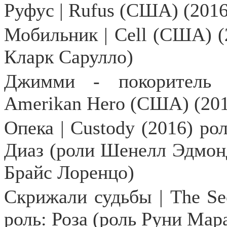
Руфус |
Rufus
(США) (2016)
Мобильник |
Cell
(США) (2
Кларк Сарулло)
Джимми - покоритель 
Amerikan Hero (США) (20
Опека | Custody (2016) р
Диаз (роли Шенелл Эдмон
Брайс Лоренцо)
Скрижали судьбы |
The
Se
роль: Роза (роль Руни Мар