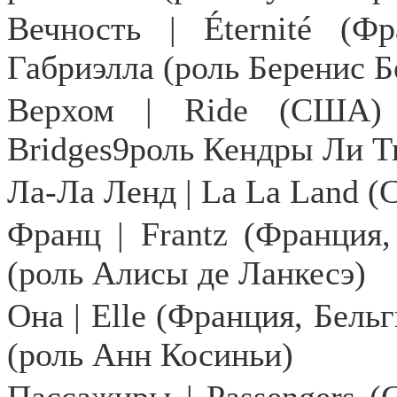
Вечность | Éternité (Фр
Габриэлла (роль Беренис Б
Верхом |
Ride
(США)
Bridges
9роль Кендры Ли Т
Ла-Ла Ленд |
La
La
Land
(
Франц |
Frantz
(Франция, 
(роль Алисы де Ланкесэ)
Она | Elle (Франция, Бельг
(роль Анн Косиньи)