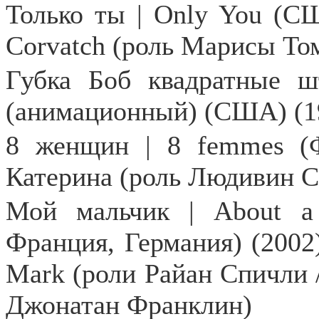
Только ты |
Only
You
(СШ
Corvatch
(роль Марисы То
Губка Боб квадратные 
(анимационный) (США) (1
8 женщин | 8
femmes
(
Катерина (роль Людивин С
Мой мальчик |
About
a
Франция, Германия) (2002
Mark
(роли Райан Спичли /
Джонатан Франклин)