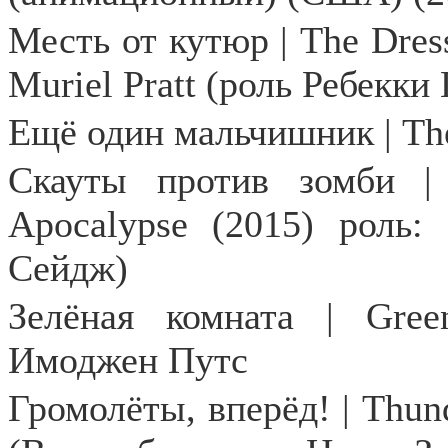
Месть от кутюр | The Dres
Muriel Pratt (роль Ребекки
Ещё
один
мальчишник
| Th
Скауты
против
зомби
| 
Apocalypse (2015)
роль
: 
Сейдж
)
Зелёная комната | Gr
Имоджен Путс
Громолёты
,
вперёд
! | Thun