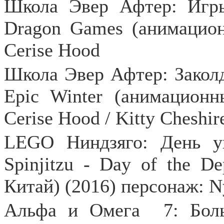
Школа Эвер Афтер: Игры
Dragon Games (анимацио
Cerise Hood
Школа Эвер Афтер: Закол
Epic
Winter
(анимационны
Cerise
Hood
/
Kitty
Cheshir
LEGO
Ниндзяго: День 
Spinjitzu
-
Day
of
the
De
Китай) (2016) персонаж:
N
Альфа
и
Омега
7:
Бол