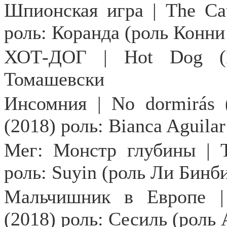
Шпионская
игра
| The Ca
роль: Коранда (роль
Конни
ХОТ-ДОГ |
Hot
Dog
Томашевски
Инсомния | No dormirás 
(2018) роль: Bianca Aguila
Мег: Монстр глубины | 
роль: Suyin (роль Ли Бинб
Мальчишник в Европе | 
(2018) роль: Сесиль (роль