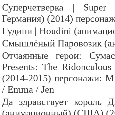
Суперчетверка | Super
Германия) (2014) персонаж
Гудини |
Houdini
(анимаци
Смышлёный Паровозик (ан
Отчаянные герои: Сума
Presents
:
The
Ridonculous
(2014-2015) персонажи:
Mi
/
Emma
/
Jen
Да здравствует король 
(анимационный) (США) (2