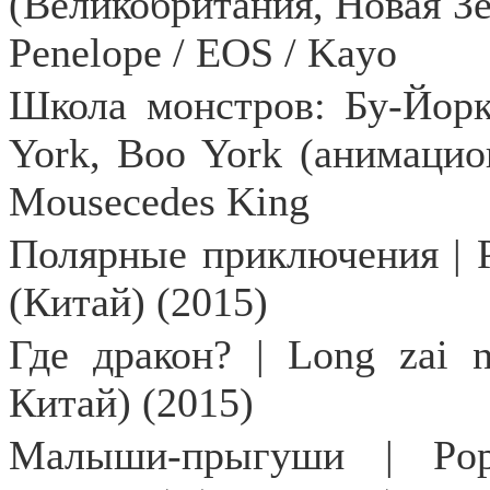
(
Великобритания
,
Новая
З
Penelope / EOS / Kayo
Школа монстров: Бу-Йор
York
,
Boo
York
(анимацио
Mousecedes
King
Полярные
приключения
| 
(
Китай
) (2015)
Где дракон? | Long zai n
Китай) (2015)
Малыши-прыгуши |
Pop