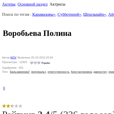
Актеры
Основной раздел
Актрисы
Поиск по тегам :
Карамазовы»
,
Субботиной»
,
Шпильрайн»
,
Ай
Воробьева Полина
Автор
KOV
, Включено 20-10-2010 20:54
Просмотры : 12403
Одобрение : 601
Теги :
Бальзаминова"
,
вертикаль»
,
ответственность
,
Константиновна
,
давности»
,
при
0