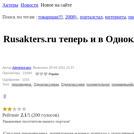
Актеры
Новости
Новое на сайте
Поиск по тегам :
товарищи!!!
,
2008)
,
порталстал
,
интернета
,
пр
Rusakters.ru теперь и в Одно
Автор
Administrator
, Включено 28-04-2011 21:57
Просмотры : 21694
Одобрение : 1016
Теги :
произведена
,
Одноклассниках
,
Одноклассники
,
положительное
,
понравившийс
0
Рейтинг
2.1
/5 (200 голосов)
Уважаемые посетители нашего портала!
Сегодня произведена интеграция нашего портала с популярн