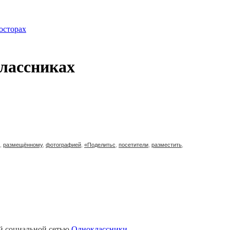
осторах
классниках
,
размещённому
,
фотографией
,
«Поделитьс
,
посетители
,
разместить
,
ой социальной сетью
Одноклассники
.