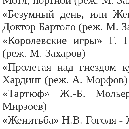
Мотл, портной (реж. М. За
«Безумный день, или Же
Доктор Бартоло (реж. М. З
«Королевские игры» Г. 
(реж. М. Захаров)
«Пролетая над гнездом к
Хардинг (реж. А. Морфов)
«Тартюф» Ж.-Б. Молье
Мирзоев)
«Женитьба» Н.В. Гоголя - 