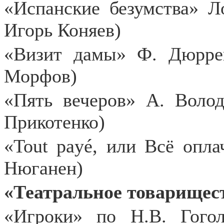
«Испанские безумства» Л
Игорь Коняев)
«Визит дамы» Ф. Дюррен
Морфов)
«Пять вечеров» А. Воло
Прикотенко)
«Tout payé, или Всё опл
Нюганен)
«Театральное товарищест
«Игроки» по Н.В. Гого