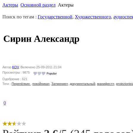
Актеры
Основной раздел
Актеры
Поиск по тегам :
Государственной
,
Художественного
,
аудиоспе
Сирин Александр
Автор
KOV
, Включено 25-09-2011 21:04
Просмотры : 9875
Одобрение : 621
Теги :
Перепёлкин
,
покойника»
,
Затмение»
,
документальный
,
манифест»
,
proiezionist
0