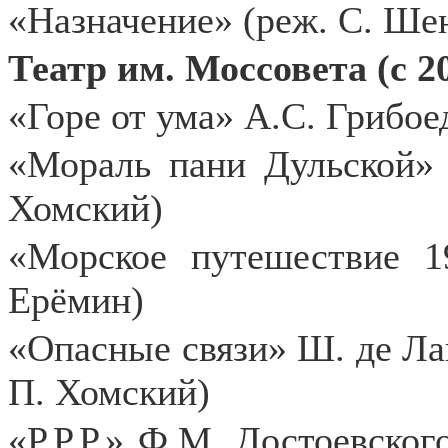
«Назначение» (реж. С. Ше
Театр им. Моссовета (с 20
«Горе от ума» А.С. Грибоед
«Мораль пани Дульской» 
Хомский)
«Морское путешествие 1
Ерёмин)
«Опасные связи» Ш. де Лак
П. Хомский)
«Р.Р.Р.» Ф.М. Достоевског