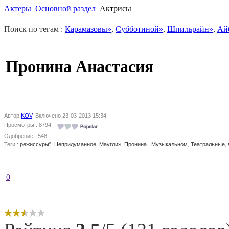
Актеры
Основной раздел
Актрисы
Поиск по тегам :
Карамазовы»
,
Субботиной»
,
Шпильрайн»
,
Ай
Пронина Анастасия
Автор
KOV
, Включено 23-03-2013 15:34
Просмотры : 8794
Одобрение : 548
Теги :
режиссуры"
,
Непридуманное
,
Маугли»
,
Пронина
,
Музыкальном
,
Театральные
,
0