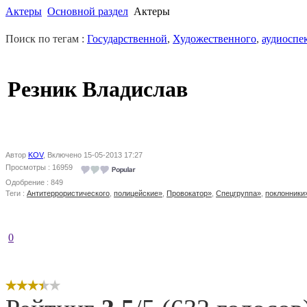
Актеры
Основной раздел
Актеры
Поиск по тегам :
Государственной
,
Художественного
,
аудиоспе
Резник Владислав
Автор
KOV
, Включено 15-05-2013 17:27
Просмотры : 16959
Одобрение : 849
Теги :
Антитеррористического
,
полицейские»
,
Провокатор»
,
Спецгруппа»
,
поклонники
0