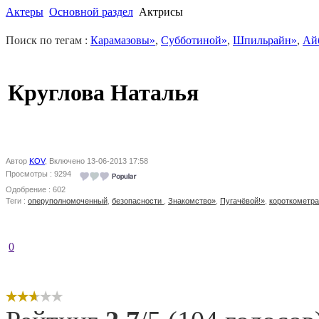
Актеры
Основной раздел
Актрисы
Поиск по тегам :
Карамазовы»
,
Субботиной»
,
Шпильрайн»
,
Ай
Круглова Наталья
Автор
KOV
, Включено 13-06-2013 17:58
Просмотры : 9294
Одобрение : 602
Теги :
оперуполномоченный
,
безопасности
,
Знакомство»
,
Пугачёвой!»
,
короткометр
0