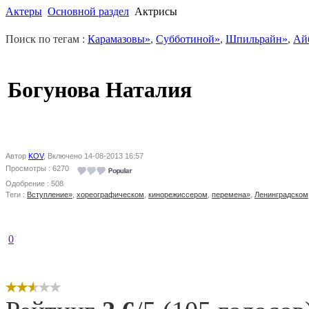
Актеры
Основной раздел
Актрисы
Поиск по тегам :
Карамазовы»
,
Субботиной»
,
Шпильрайн»
,
Ай
Богунова Наталия
Автор
KOV
, Включено 14-08-2013 16:57
Просмотры : 6270
Одобрение : 508
Теги :
Вступление»
,
хореографическом
,
кинорежиссером
,
перемена»
,
Ленинградском
0