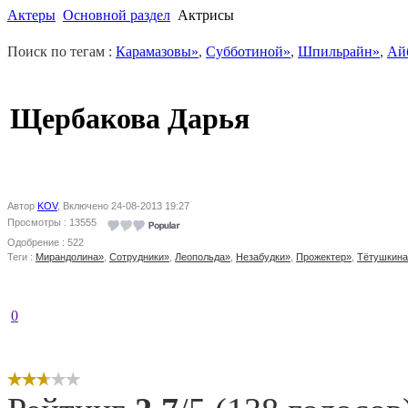
Актеры
Основной раздел
Актрисы
Поиск по тегам :
Карамазовы»
,
Субботиной»
,
Шпильрайн»
,
Ай
Щербакова Дарья
Автор
KOV
, Включено 24-08-2013 19:27
Просмотры : 13555
Одобрение : 522
Теги :
Мирандолина»
,
Сотрудники»
,
Леопольда»
,
Незабудки»
,
Прожектер»
,
Тётушкин
0