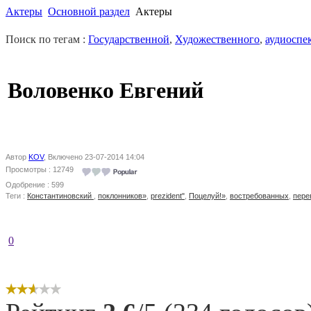
Актеры
Основной раздел
Актеры
Поиск по тегам :
Государственной
,
Художественного
,
аудиоспе
Воловенко Евгений
Автор
KOV
, Включено 23-07-2014 14:04
Просмотры : 12749
Одобрение : 599
Теги :
Константиновский
,
поклонников»
,
prezident"
,
Поцелуй!»
,
востребованных
,
пере
0