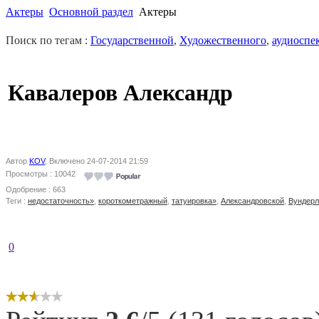
Актеры
Основной раздел
Актеры
Поиск по тегам :
Государственной
,
Художественного
,
аудиоспе
Кавалеров Александр
Автор
KOV
, Включено 24-07-2014 21:59
Просмотры : 10042
Одобрение : 663
Теги :
недостаточность»
,
короткометражный
,
татуировка»
,
Александровской
,
Вундерл
0