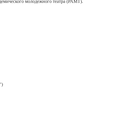
адемического молодежного театра (РАМТ).
")