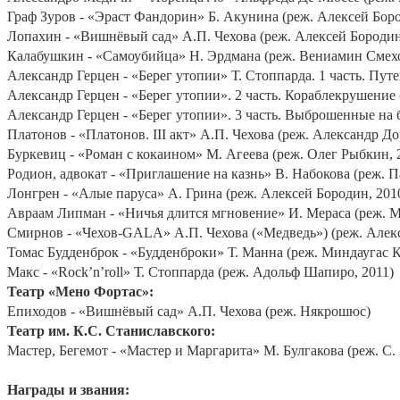
Граф Зуров - «Эраст Фандорин» Б. Акунина (реж. Алексей Боро
Лопахин - «Вишнёвый сад» А.П. Чехова (реж. Алексей Бородин
Калабушкин - «Самоубийца» Н. Эрдмана (реж. Вениамин Смехо
Александр Герцен - «Берег утопии» Т. Стоппарда. 1 часть. Пут
Александр Герцен - «Берег утопии». 2 часть. Кораблекрушение 
Александр Герцен - «Берег утопии». 3 часть. Выброшенные на б
Платонов - «Платонов. III акт» А.П. Чехова (реж. Александр Д
Буркевиц - «Роман с кокаином» М. Агеева (реж. Олег Рыбкин, 
Родион, адвокат - «Приглашение на казнь» В. Набокова (реж. П
Лонгрен - «Алые паруса» А. Грина (реж. Алексей Бородин, 201
Авраам Липман - «Ничья длится мгновение» И. Мераса (реж. М
Смирнов - «Чехов-GALA» А.П. Чехова («Медведь») (реж. Алекс
Томас Будденброк - «Будденброки» Т. Манна (реж. Миндаугас К
Макс - «Rock’n’roll» Т. Стоппарда (реж. Адольф Шапиро, 2011)
Театр «Мено Фортас»:
Епиходов - «Вишнёвый сад» А.П. Чехова (реж. Някрошюс)
Театр им. К.С. Станиславского:
Мастер, Бегемот - «Мастер и Маргарита» М. Булгакова (реж. С
Награды и звания: