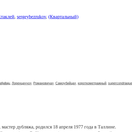
ктаклей
,
sergeybezrukov
,
(Квартальный)
afjallajц
,
Лоренцаччо»
,
Романовича»
,
Самоубийца»
,
короткометражный
,
supercondriaqu
 мастер дубляжа, родился 18 апреля 1977 года в Таллине.