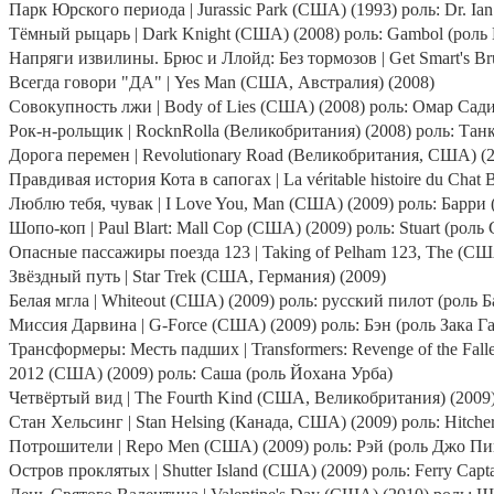
Парк Юрского периода |
Jurassic
Park
(США) (1993) роль:
Dr
.
Ian
Тёмный рыцарь |
Dark
Knight
(США) (2008) роль: Gambol (роль
Напряги извилины. Брюс
и
Ллойд
:
Без
тормозов
| Get Smart's B
Всегда говори "ДА" |
Yes
Man
(США, Австралия) (2008)
Совокупность лжи |
Body
of
Lies
(США) (2008) роль: Омар Сади
Рок-н-рольщик |
RocknRolla
(Великобритания) (2008) роль: Тан
Дорога перемен |
Revolutionary
Road
(Великобритания, США) (2
Правдивая история Кота в сапогах |
La
v
é
ritable
histoire
du
Chat
B
Люблю тебя, чувак |
I
Love
You
,
Man
(США) (2009) роль: Барри
Шопо-коп |
Paul
Blart
:
Mall
Cop
(США) (2009) роль:
Stuart
(роль
Опасные пассажиры поезда 123 |
Taking
of
Pelham
123,
The
(США
Звёздный путь |
Star
Trek
(США, Германия) (2009)
Белая мгла |
Whiteout
(США) (2009) роль: русский пилот (роль Б
Миссия Дарвина |
G
-
Force
(США) (2009) роль: Бэн (роль Зака 
Трансформеры
:
Месть
падших
| Transformers: Revenge of the Fall
2012 (США) (2009) роль: Саша (роль Йохана Урба)
Четвёртый вид |
The
Fourth
Kind
(США, Великобритания) (2009
Стан Хельсинг |
Stan
Helsing
(Канада, США) (2009) роль:
Hitche
Потрошители |
Repo
Men
(США) (2009) роль: Рэй (роль Джо Пи
Остров проклятых |
Shutter
Island
(США) (2009) роль:
Ferry
Capt