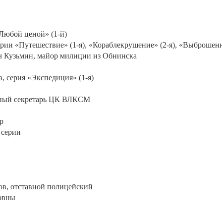
«Любой ценой» (1-й)
серии «Путешествие» (1-я), «Кораблекрушение» (2-я), «Выброшенн
ич Кузьмин, майор милиции из Обнинска
в, серия «Экспедиция» (1-я)
льный секретарь ЦК ВЛКСМ
р
 серии
ров, отставной полицейский
новны