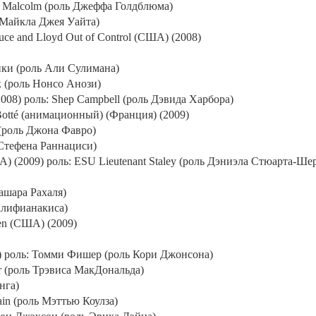
Malcolm
(роль Джеффа Голдблюма)
 Майкла Джея Уайта)
ruce and Lloyd Out of Control (
США
) (2008)
ки (роль Али Сулимана)
к (роль Нонсо Анози)
008) роль:
Shep
Campbell
(роль Дэвида Харбора)
ott
é (анимационный) (Франция) (2009)
 (роль Джона Фавро)
 Стефена Раннациси)
) (2009) роль:
ESU
Lieutenant
Staley
(роль Дэниэла Стюарта-Ше
ашара Рахаля)
Галифианакиса)
en (
США
) (2009)
) роль: Томми Фишер (роль Кори Джонсона)
r
(роль Трэвиса МакДональда)
нга)
ain
(роль Мэттью Коулза)