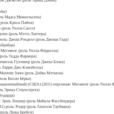
он Джэксон (роль Эрика Дэйна)
ьбы)
оль Мадса Миккельсена)
(роль Криса Пайна)
h
(роль Уилла Сассо)
улен (роль Мэтта Лантера)
роль: Джош Рэнделл (роль Джоша Гада)
кБрайда)
Мегамозг (роль Уилла Феррелла)
роль Тодда Фармера)
Лемюэль Гулливер (роль Джека Блэка)
ь Ларри Джо Кэмпбелла)
Maxtone
Jones
(роль Дэйва Мэтьюза)
роль Билли Бёрка)
мационныйный) (США) (2011) персонаж: Мегамозг (роль Уилла 
оль Эрика Стоунстрита)
Элдарда)
ль: Эрик Леншер (роль Майкла Фассбендера)
1) роль: Родер (роль Анатоля Таубмана)
(роль Люка Брейси)