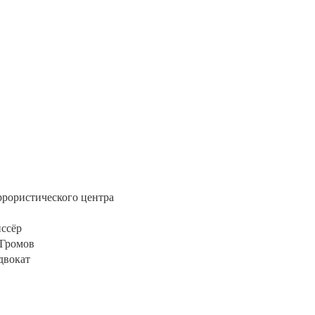
еррористического центра
иссёр
 Громов
двокат