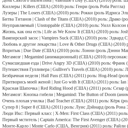
День Святого Валентина |
Valentine
'
s
Day
(США) (2010) роль: Ш
Киллеры |
Killers
(США) (2010) роль: Генри (роль Роба Риггла)
Лузеры |
The
Losers
(США) (2010) роль: Рокки (роль Идриса Эл
Битва Титанов |
Clash
of
the
Titans
(США) (2010) роль: Драко (р
Неуправляемый |
Unstoppable
(США) (2010) роль: Уилл Колсон 
Жизнь, как она есть |
Life
as
We
Know
It
(США) (2010) роль:
Jos
Вампирский засос |
Vampires
Suck
(США) (2010) роль: Эдвард С
Любовь и другие лекарства |
Love
&
Other
Drugs
(США) (2010) 
Впритык |
Due
Date
(США) (2010) роль: Лонни (роль Дэнни Ма
Мегамозг |
Megamind
(анимационный) (США) (2010) персонаж: 
Сумасшедшая езда |
Drive
Angry
3
D
(США) (2010) роль: Франк (
Путешествия Гулливера |
Gulliver
'
s
Travels
(США) (2010) роль: 
Безбрачная неделя |
Hall
Pass
(США) (2011) роль: Hog-Head (рол
Притворись моей женой |
Just
Go
with
It
(США) (2011) роль:
Ian
Красная Шапочка |
Red
Riding
Hood
(США) (2011) роль: Сезар (
Мегамозг: Кнопка гибели |
Megamind
:
The
Button
of
Doom
(ани
Очень плохая училка |
Bad
Teacher
(США) (2011) роль: Кёрк (р
Супер 8 | Super 8 (США) (2011) роль: Луис Дэйнард (роль Рона 
Люди Икс: Первый класс | X-Men: First Class (США) (2011) ро
Первый мститель |
Captain
America
:
The
First
Avenger
(США) (201
Монте-Карло |
Monte
Carlo
(США, Венгрия) (2011) роль: Райли 