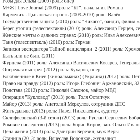
Розы для Эльзы (2009) роль: опер
М+Ж |
Love
Journal
(2009) роль: "БГ", начальник Романа
Кармелита. Цыганская страсть (2009-2010) роль: Валёк
Государственная защита (2010) роль: "Чикаго", бандит, фильм 
Берег утопии (телеспектакль) (2010) роль: Александр Герцен, 
Женские мечты о дальних странах (2010) роль: Илья Алексеев
Таня (телеспектакль) (2010) роль: Герман
Записки экспедитора Тайной канцелярии
2 (2011) роль: Хромо
Быть или не быть (2011)
Фурцева (2011) роль: Александр Васильевич Косарев, Генера
Опережая выстрел (2012) роль: Бухаров, опер
Влюблённые в Киев (киноальманах) (Украина) (2012) роль: Пёт
Право на правду (2012) роль: Игорь Глебович Аржановский, 32
Подстава (2012) роль: Николай Сазонов, майор МВД
Операция "Кукловод" (2013) роль: Толя Остапчук
Майор (2013) роль: Анатолий Меркулов, сотрудник ДПС
Жить дальше (2013) роль: Павел Николаевич, аудитор
Склифосовский (3-й сезон) (2013) роль: Руслан Сергеевич Боб
Роковое наследство (2013) роль: Борис Киров, зять Ольги Ива
Цена жизни (2013) роль: Дмитрий Березин, муж Веры
Станица (2013) роль: Вячеслав Воронков, журналист