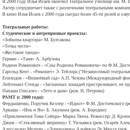
В 2000 году Илья Исаев окончил Театральное училище им. М. 
Актер сотрудничает также с различными театральными компан
В кино Илья Исаев с 2000 года сыграл более 45-ти ролей и оз
Театральные работы:
Студенческие и антрепризные проекты:
«Зойкина квартира» М. Булгакова
«Точка чести»
«Жестокие танцы»
Герман - «Таня» А. Арбузова
Родион Романович - «Сны Родиона Романовича» по Ф.М. Достое
Гарольд Кент - «Рикошет» Э. Тейлора ("Независимый театраль
Епиходов - «Вишнёвый сад» А.П. Чехова (Международный фон
Лейтенант Стенда - «Загнанных лошадей пристреливают, не пр
Папаша Гонсалез - «Лето и дым» (реж. Н. Петрова)
РАМТ (с 2000 года):
Фердыщенко, Поручик Келлер - «Идиот» Ф.М. Достоевского (ре
Аркаша - «Инь и Ян» Б. Акунина (реж. А. Бородин)
«Приключения Тома Сойера» Марка Твена. Режиссёр: Д. Крэн
Джим - «Стеклянный зверинец» Т. Уильямса (реж. Огарёв Алек
Алессандро Медичи - «Лоренцаччо» Альфреда Де Мюссе (реж. 