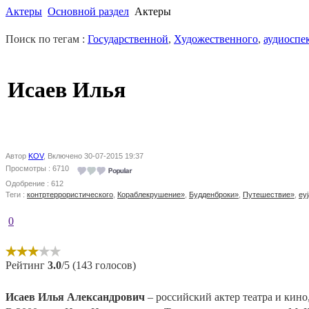
Актеры
Основной раздел
Актеры
Поиск по тегам :
Государственной
,
Художественного
,
аудиоспе
Исаев Илья
Автор
KOV
, Включено 30-07-2015 19:37
Просмотры : 6710
Одобрение : 612
Теги :
контртеррористического
,
Кораблекрушение»
,
Будденброки»
,
Путешествие»
,
eyj
0
Рейтинг
3.0
/5 (143 голосов)
Исаев Илья Александрович
– российский актер театра и кино,