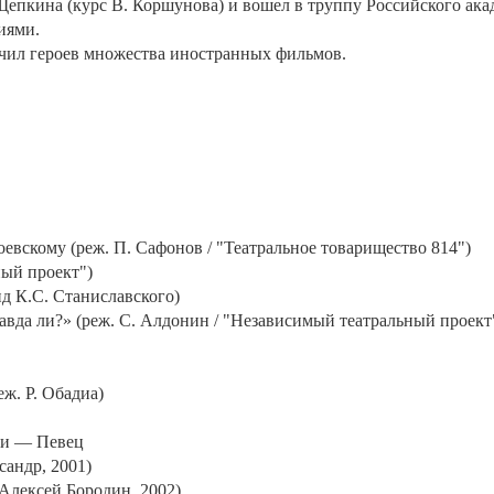
Щепкина (курс В. Коршунова) и вошел в труппу Российского ак
иями.
вучил героев множества иностранных фильмов.
вскому (реж. П. Сафонов / "Театральное товарищество 814")
ный проект")
д К.С. Станиславского)
авда ли?» (реж. С. Алдонин / "Независимый театральный проект
ж. Р. Обадиа)
ни — Певец
сандр, 2001)
Алексей Бородин, 2002)