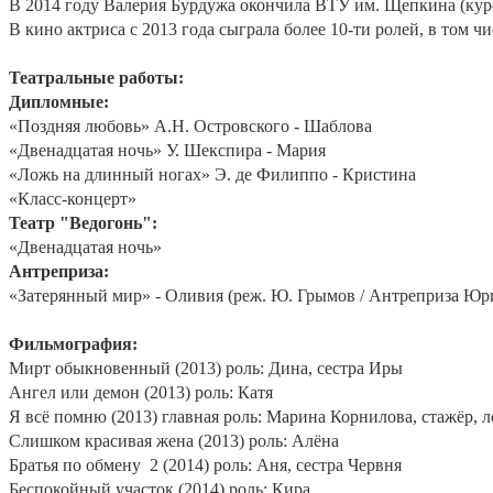
В 2014 году Валерия Бурдужа окончила ВТУ им. Щепкина (курс
В кино актриса с 2013 года сыграла более 10-ти ролей, в том ч
Театральные работы:
Дипломные:
«Поздняя любовь» А.Н. Островского - Шаблова
«Двенадцатая ночь» У. Шекспира - Мария
«Ложь на длинный ногах» Э. де Филиппо - Кристина
«Класс-концерт»
Театр "Ведогонь":
«Двенадцатая ночь»
Антреприза:
«Затерянный мир» - Оливия (реж. Ю. Грымов / Антреприза Юр
Фильмография:
Мирт обыкновенный (2013) роль: Дина, сестра Иры
Ангел или демон (2013) роль: Катя
Я всё помню (2013) главная роль: Марина Корнилова, стажёр, 
Слишком красивая жена (2013) роль: Алёна
Братья по обмену
2 (2014) роль: Аня, сестра Червня
Беспокойный участок (2014) роль: Кира