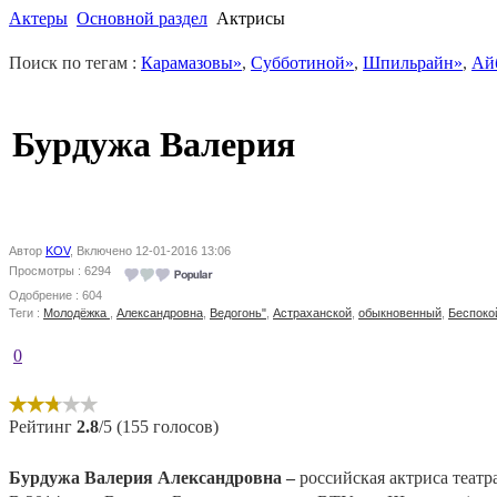
Актеры
Основной раздел
Актрисы
Поиск по тегам :
Карамазовы»
,
Субботиной»
,
Шпильрайн»
,
Ай
Бурдужа Валерия
Автор
KOV
, Включено 12-01-2016 13:06
Просмотры : 6294
Одобрение : 604
Теги :
Молодёжка
,
Александровна
,
Ведогонь"
,
Астраханской
,
обыкновенный
,
Беспоко
0
Рейтинг
2.8
/5 (155 голосов)
Бурдужа Валерия Александровна –
российская актриса театр