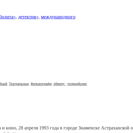
болита»
,
детектив»
,
международного
йный
,
Театральные
,
Фильмографи
,
обмену
,
полицейские
,
а и кино, 28 апреля 1993 года в городе Знаменске Астраханской о