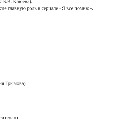
 Б.В. Клюева).
исле главную роль в сериале «Я все помню».
ия Грымова)
лейтенант