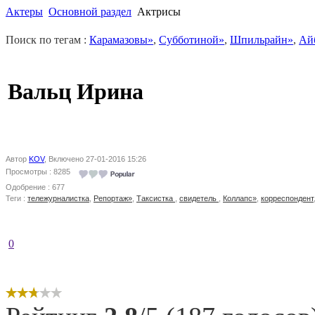
Актеры
Основной раздел
Актрисы
Поиск по тегам :
Карамазовы»
,
Субботиной»
,
Шпильрайн»
,
Ай
Вальц Ирина
Автор
KOV
, Включено 27-01-2016 15:26
Просмотры : 8285
Одобрение : 677
Теги :
тележурналистка
,
Репортаж»
,
Таксистка
,
свидетель
,
Коллапс»
,
корреспондент
0