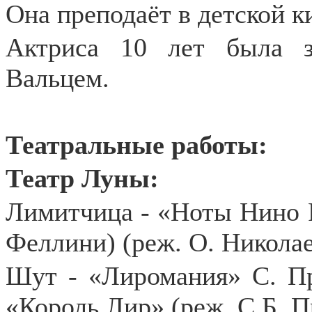
Она преподаёт в детской к
Актриса 10 лет была 
Вальцем.
Театральные работы:
Театр Луны:
Лимитчица - «Ноты Нино 
Феллини) (реж. О. Николае
Шут - «Лиромания» С. Пр
«Король Лир» (реж. С.Б. П