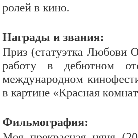
ролей в кино.
Награды и звания:
Пpиз (cтaтyэткa Любoви 
paбoтy в дeбютнoм oт
мeждyнapoднoм кинoфecтив
в картине «Кpacнaя кoмнaт
Фильмография:
Моя прекрасная няня (20