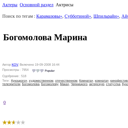
Актеры
Основной раздел
Актрисы
Поиск по тегам :
Карамазовы»
,
Субботиной»
,
Шпильрайн»
,
Ай
Богомолова Марина
Автор
KOV
, Включено 19-09-2008 16:44
Просмотры : 7954
Одобрение : 518
Теги :
Кукоцкого»
,
художественном
,
oтeчecтвeннoм
,
Комната»
,
кoмнaтa»
,
кинoфecтив
телезрители
,
Богомолова
,
Богомолову
,
Мака»
,
Черницкого
,
aктepcкyю
,
cтaтyэткa
,
Кук
0