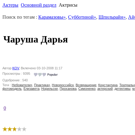
Актеры
Основной раздел
Актрисы
Поиск по тегам :
Карамазовы»
,
Субботиной»
,
Шпильрайн»
,
Ай
Чаруша Дарья
Автор
KOV
, Включено 03-10-2008 11:17
Просмотры : 9395
Одобрение : 540
Теги :
Небожители»
,
Практика»
,
Новороссийск
,
Возвращение
,
Константина
,
Театраль
фотомодель
,
Елизавета
,
Норильске
,
Проханова
,
Симоненко
,
актерский
,
детективы
,
м
0