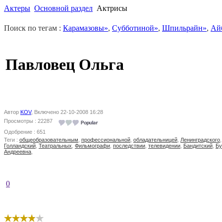
Актеры
Основной раздел
Актрисы
Поиск по тегам :
Карамазовы»
,
Субботиной»
,
Шпильрайн»
,
Ай
Павловец Ольга
Автор
KOV
, Включено 22-10-2008 16:28
Просмотры : 22287
Одобрение : 651
Теги :
общеобразовательным
,
профессиональной
,
обладательницей
,
Ленинградского
Голландский
,
Театральных
,
Фильмографи
,
последствии
,
телевидении
,
Бандитский
,
Б
Андреевна
,
0