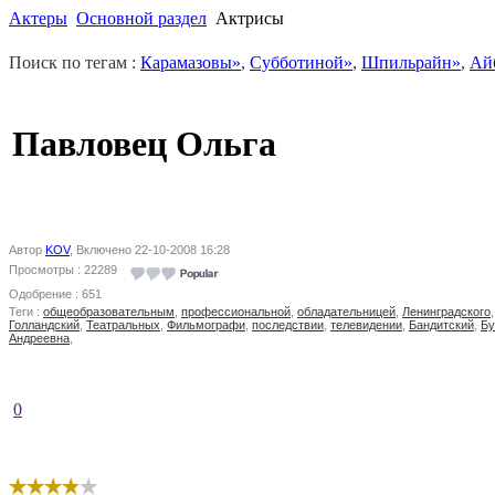
Актеры
Основной раздел
Актрисы
Поиск по тегам :
Карамазовы»
,
Субботиной»
,
Шпильрайн»
,
Ай
Павловец Ольга
Автор
KOV
, Включено 22-10-2008 16:28
Просмотры : 22289
Одобрение : 651
Теги :
общеобразовательным
,
профессиональной
,
обладательницей
,
Ленинградского
Голландский
,
Театральных
,
Фильмографи
,
последствии
,
телевидении
,
Бандитский
,
Б
Андреевна
,
0