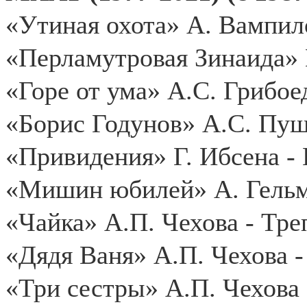
«Утиная охота» А. Вампил
«Перламутровая Зинаида» 
«Горе от ума» А.С. Грибое
«Борис Годунов» А.С. Пу
«Привидения» Г. Ибсена -
«Мишин юбилей» А. Гельм
«Чайка» А.П. Чехова - Тре
«Дядя Ваня» А.П. Чехова 
«Три сестры» А.П. Чехова