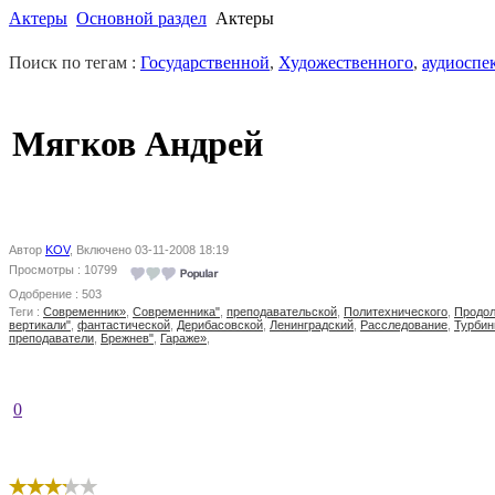
Актеры
Основной раздел
Актеры
Поиск по тегам :
Государственной
,
Художественного
,
аудиоспе
Мягков Андрей
Автор
KOV
, Включено 03-11-2008 18:19
Просмотры : 10799
Одобрение : 503
Теги :
Современник»
,
Современника"
,
преподавательской
,
Политехнического
,
Продол
вертикали"
,
фантастической
,
Дерибасовской
,
Ленинградский
,
Расследование
,
Турбин
преподаватели
,
Брежнев"
,
Гараже»
,
0