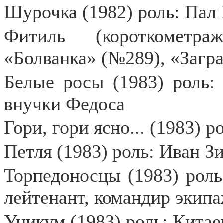
Шурочка (1982) роль: Пал
Фитиль (короткометра
«Болванка» (№289), «Загр
Белые росы (1983) роль:
внучки Федоса
Гори, гори ясно... (1983) 
Петля (1983) роль: Иван З
Торпедоносцы (1983) роль
лейтенант, командир экип
Уникум (1983) роль: Кита