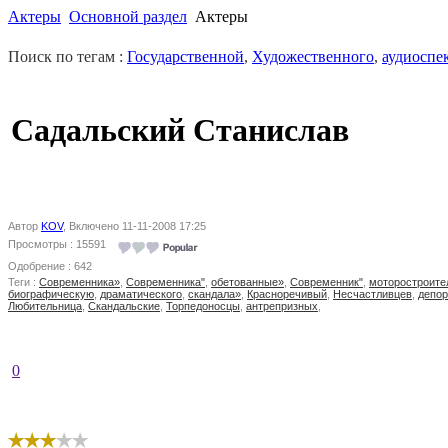
Актеры
Основной раздел
Актеры
Поиск по тегам :
Государственной
,
Художественного
,
аудиоспе
Садальский Станислав
Автор
KOV
, Включено 11-11-2008 17:25
Просмотры : 15591
Одобрение : 642
Теги :
Современника»
,
Современника"
,
обетованные»
,
Современник"
,
моторостроите
биографическую
,
драматического
,
скандала»
,
Красноречивый
,
Несчастливцев
,
депор
Любительница
,
Скандальские
,
Торпедоносцы
,
антрепризных
,
0