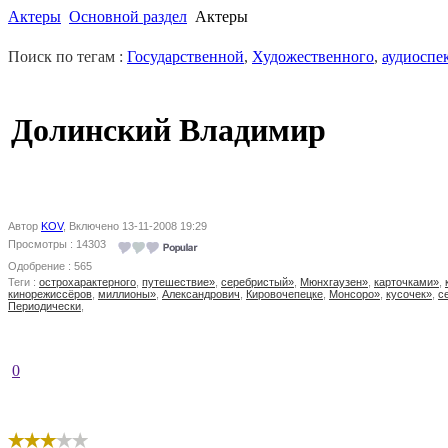
Актеры
Основной раздел
Актеры
Поиск по тегам :
Государственной
,
Художественного
,
аудиоспе
Долинский Владимир
Автор
KOV
, Включено 13-11-2008 19:29
Просмотры : 14303
Одобрение : 565
Теги :
острохарактерного
,
путешествие»
,
серебристый»
,
Мюнхгаузен»
,
карточками»
,
кинорежиссёров
,
миллионы»
,
Александрович
,
Кировочепецке
,
Монсоро»
,
кусочек»
,
с
Периодически
,
0