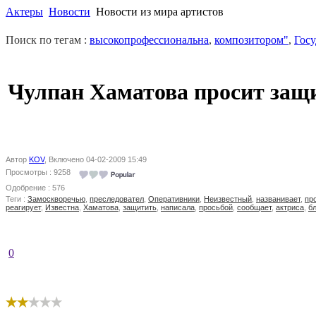
Актеры
Новости
Новости из мира артистов
Поиск по тегам :
высокопрофессиональна
,
композитором"
,
Гос
Чулпан Хаматова просит защ
Автор
KOV
, Включено 04-02-2009 15:49
Просмотры : 9258
Одобрение : 576
Теги :
Замоскворечью
,
преследовател
,
Оперативники
,
Неизвестный
,
названивает
,
пр
реагирует
,
Известна
,
Хаматова
,
защитить
,
написала
,
просьбой
,
сообщает
,
актриса
,
б
0